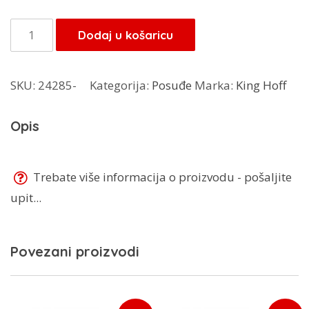
bila
je:
je:
18,70 KM.
King
Dodaj u košaricu
22,00 KM.
Hoff
čelkić
SKU:
24285-
Kategorija:
Posuđe
Marka:
King Hoff
za
meso
Opis
KH4000
količina
Trebate više informacija o proizvodu - pošaljite
upit...
Povezani proizvodi