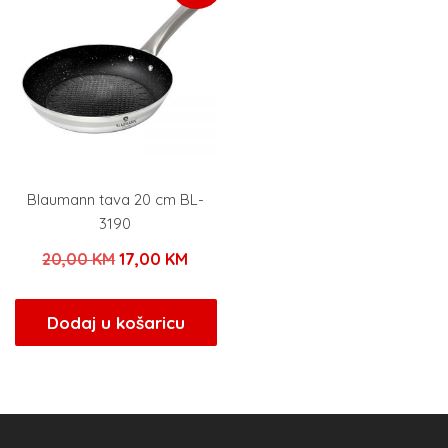
Blaumann tava 20 cm BL-
3190
Izvorna
Trenutna
20,00
KM
17,00
KM
cijena
cijena
bila
je:
Dodaj u košaricu
je:
17,00 KM.
20,00 KM.