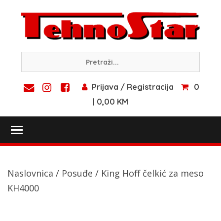
Skip
to
content
Prijava / Registracija
0
| 0,00 KM
Toggle main menu visibility
Naslovnica
/
Posuđe
/ King Hoff čelkić za meso
KH4000