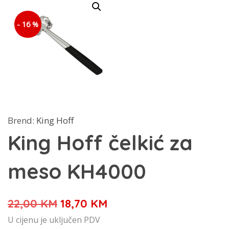
- 16 %
Brend:
King Hoff
King Hoff čelkić za
meso KH4000
Izvorna
Trenutna
22,00
KM
18,70
KM
cijena
cijena
U cijenu je uključen PDV