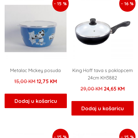
- 15 %
- 16 %
Metalac Mickey posuda
King Hoff tava s poklopcem
24cm KH3882
Izvorna
Trenutna
15,00
KM
12,75
KM
Izvorna
Trenu
29,00
KM
24,65
KM
cijena
cijena
cijena
cijen
bila
je:
Dodaj u košaricu
bila
je:
Dodaj u košaricu
je:
12,75 KM.
je:
24,65
15,00 KM.
29,00 KM.
- 15 %
- 15 %