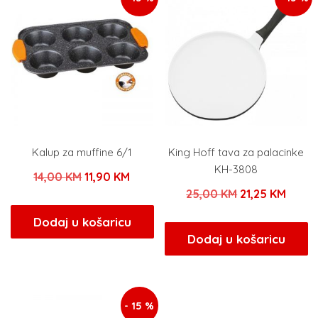
Kalup za muffine 6/1
King Hoff tava za palacinke
KH-3808
Izvorna
Trenutna
14,00
KM
11,90
KM
Izvorna
Trenu
25,00
KM
21,25
KM
cijena
cijena
cijena
cijen
bila
je:
Dodaj u košaricu
bila
je:
Dodaj u košaricu
je:
11,90 KM.
je:
21,25
14,00 KM.
25,00 KM.
- 15 %