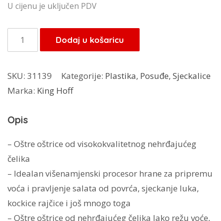
cijena
cijena
U cijenu je uključen PDV
bila
je:
je:
21,25 KM.
Kinghoff
Dodaj u košaricu
25,00 KM.
multipraktik
KH-
SKU:
31139
Kategorije:
Plastika
,
Posuđe
,
Sjeckalice
6111
Marka:
King Hoff
količina
Opis
– Oštre oštrice od visokokvalitetnog nehrđajućeg
čelika
– Idealan višenamjenski procesor hrane za pripremu
voća i pravljenje salata od povrća, sjeckanje luka,
kockice rajčice i još mnogo toga
– Oštre oštrice od nehrđajućeg čelika lako režu voće,