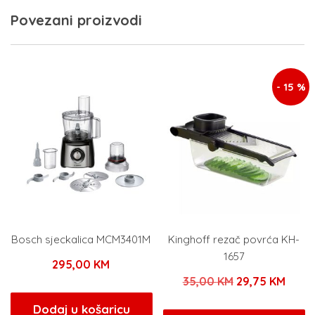
Povezani proizvodi
- 15 %
Bosch sjeckalica MCM3401M
Kinghoff rezač povrća KH-
1657
295,00
KM
Izvorna
Tren
35,00
KM
29,75
KM
cijena
cijen
Dodaj u košaricu