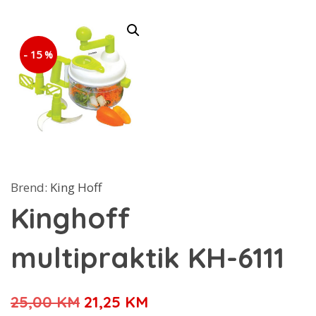
- 15 %
Brend:
King Hoff
Kinghoff
multipraktik KH-6111
Izvorna
Trenutna
25,00
KM
21,25
KM