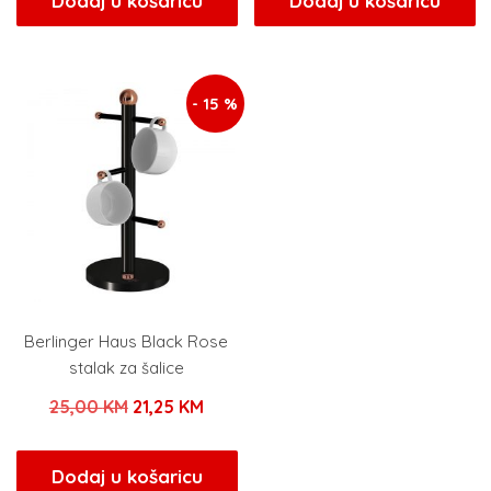
Dodaj u košaricu
Dodaj u košaricu
- 15 %
Berlinger Haus Black Rose
stalak za šalice
Izvorna
Trenutna
25,00
KM
21,25
KM
cijena
cijena
bila
je:
Dodaj u košaricu