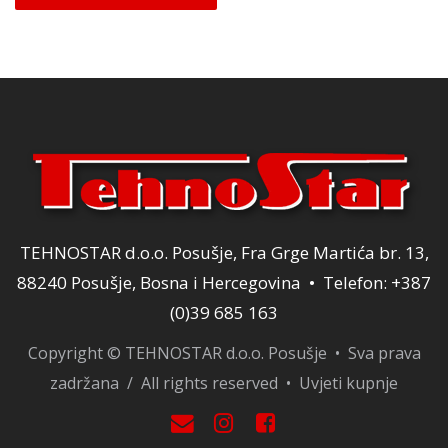
je:
21,25 KM.
25,00 KM.
TEHNOSTAR d.o.o. Posušje, Fra Grge Martića br. 13,
88240 Posušje, Bosna i Hercegovina • Telefon: +387
(0)39 685 163
Copyright © TEHNOSTAR d.o.o. Posušje • Sva prava
zadržana / All rights reserved •
Uvjeti kupnje