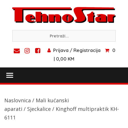
Skip
to
content
Prijava / Registracija
0
| 0,00 KM
Toggle main menu visibility
Naslovnica
/
Mali kućanski
aparati
/
Sjeckalice
/ Kinghoff multipraktik KH-
6111