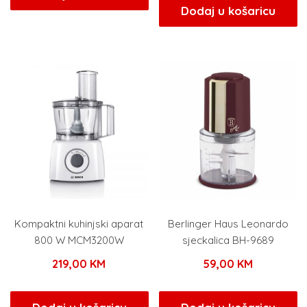
bila
je:
Dodaj u košaricu
je:
29,75
35,00 KM.
Kompaktni kuhinjski aparat
Berlinger Haus Leonardo
800 W MCM3200W
sjeckalica BH-9689
219,00
KM
59,00
KM