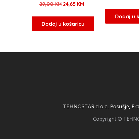
Izvorna
Trenutna
29,00
KM
24,65
KM
c
cijena
cijena
b
Dodaj u 
bila
je:
Dodaj u košaricu
j
je:
24,65 KM.
1
29,00 KM.
TEHNOSTAR d.o.o. Posušje, Fra 
Copyright © TEHNOS