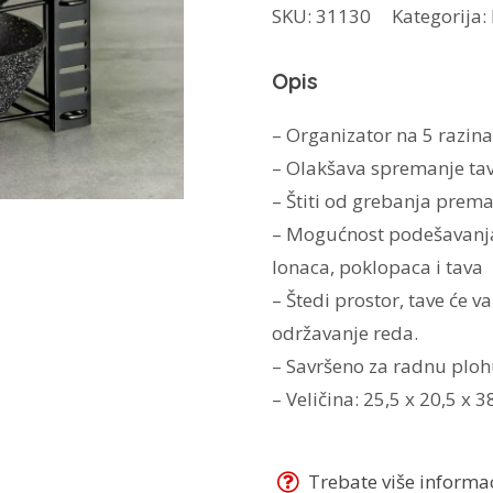
SKU:
31130
Kategorija:
tave
KH-
Opis
1639
količina
– Organizator na 5 razina
– Olakšava spremanje tav
– Štiti od grebanja prema
– Mogućnost podešavanja 
lonaca, poklopaca i tava
– Štedi prostor, tave će 
održavanje reda.
– Savršeno za radnu ploh
– Veličina: 25,5 x 20,5 x 
Trebate više informaci