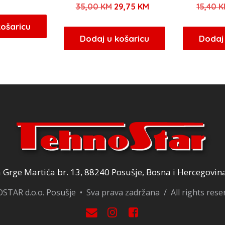
Izvorna
Trenutna
35,00
KM
29,75
KM
15,40
K
ijena
cijena
cijena
cijena
ila
je:
košaricu
bila
je:
Dodaj u košaricu
Dodaj 
e:
13,60 KM.
je:
29,75 KM.
6,00 KM.
35,00 KM.
Grge Martića br. 13, 88240 Posušje, Bosna i Hercegovin
TAR d.o.o. Posušje • Sva prava zadržana / All rights res