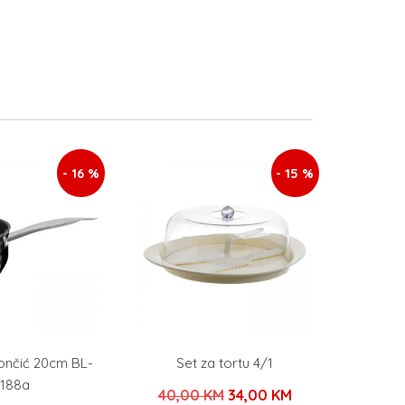
- 16 %
- 15 %
ončić 20cm BL-
Set za tortu 4/1
188a
Izvorna
Trenutna
40,00
KM
34,00
KM