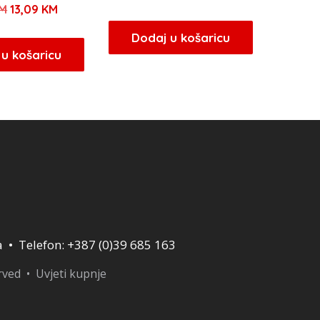
Izvorna
Trenutna
M
13,09
KM
cijena
cijena
cijena
cijena
bila
je:
Dodaj u košaricu
bila
je:
u košaricu
je:
34,00 KM.
je:
13,09 KM.
40,00 KM.
15,40 KM.
a • Telefon: +387 (0)39 685 163
erved •
Uvjeti kupnje