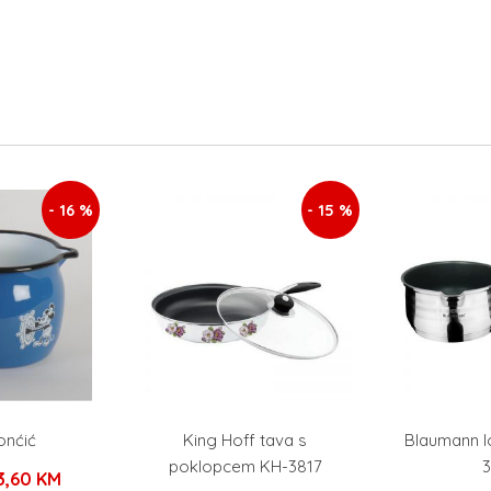
- 16 %
- 15 %
onćić
King Hoff tava s
Blaumann l
poklopcem KH-3817
3
zvorna
Trenutna
3,60
KM