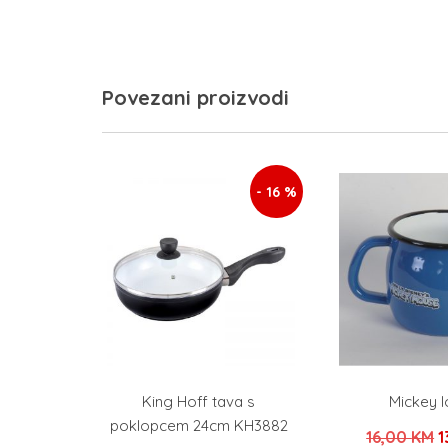
Povezani proizvodi
- 16 %
King Hoff tava s
Mickey l
poklopcem 24cm KH3882
I
16,00
KM
1