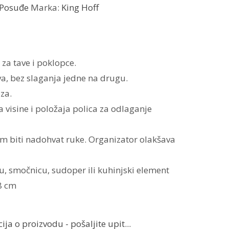
Posuđe
Marka:
King Hoff
 za tave i poklopce.
a, bez slaganja jedne na drugu.
za.
visine i položaja polica za odlaganje
vam biti nadohvat ruke. Organizator olakšava
u, smočnicu, sudoper ili kuhinjski element
38 cm
ja o proizvodu - pošaljite upit...