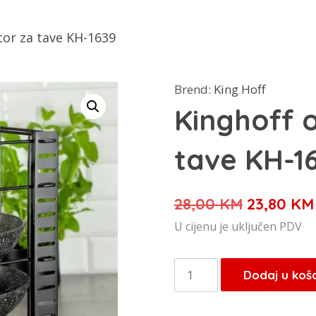
tor za tave KH-1639
Brend:
King Hoff
Kinghoff 
tave KH-1
Izvorna
28,00
KM
23,80
KM
cijena
U cijenu je uključen PDV
bila
je:
Kinghoff
Dodaj u koš
28,00 KM
organizator
za