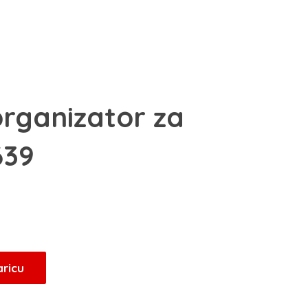
organizator za
639
Trenutna
cijena
je:
23,80 KM.
aricu
.