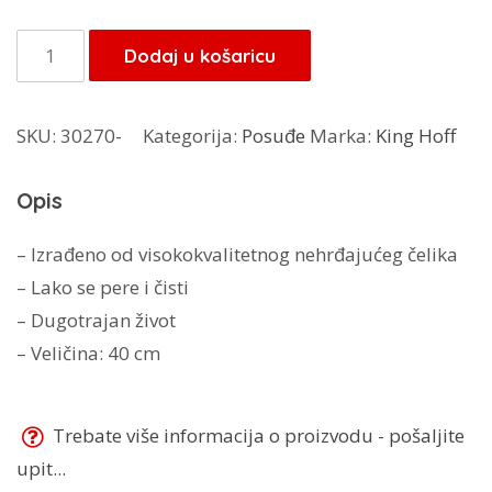
bila
je:
je:
11,90 KM.
KingHoff
Dodaj u košaricu
14,00 KM.
oval
40cm
SKU:
30270-
Kategorija:
Posuđe
Marka:
King Hoff
KH-
1232
Opis
količina
– Izrađeno od visokokvalitetnog nehrđajućeg čelika
– Lako se pere i čisti
– Dugotrajan život
– Veličina: 40 cm
Trebate više informacija o proizvodu - pošaljite
upit...