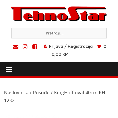
Skip
to
content
Prijava / Registracija
0
| 0,00 KM
Toggle main menu visibility
Naslovnica
/
Posuđe
/ KingHoff oval 40cm KH-
1232