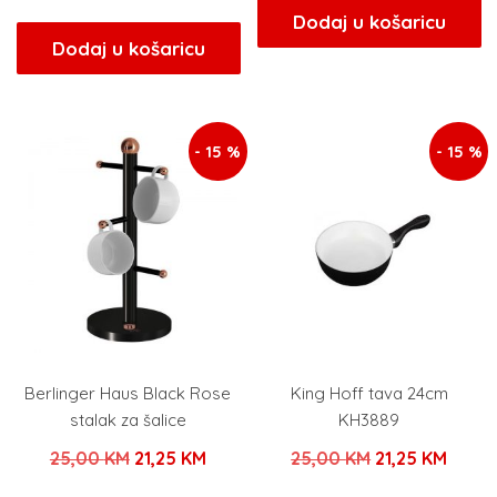
cijena
cijena
bila
je:
Dodaj u košaricu
bila
je:
Dodaj u košaricu
je:
16,15 
je:
18,70 KM.
19,00 KM.
22,00 KM.
- 15 %
- 15 %
Berlinger Haus Black Rose
King Hoff tava 24cm
stalak za šalice
KH3889
Izvorna
Trenutna
Izvorna
Trenu
25,00
KM
21,25
KM
25,00
KM
21,25
KM
cijena
cijena
cijena
cijen