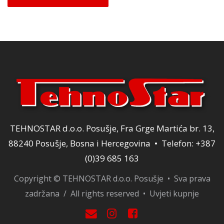
je:
34,00 KM.
40,00 KM.
TEHNOSTAR d.o.o. Posušje, Fra Grge Martića br. 13,
88240 Posušje, Bosna i Hercegovina • Telefon: +387
(0)39 685 163
Copyright © TEHNOSTAR d.o.o. Posušje • Sva prava
zadržana / All rights reserved •
Uvjeti kupnje