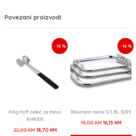
Povezani proizvodi
- 16 %
- 16 %
King Hoff čelkić za meso
Blaumann tacne 3/1 BL-3299
KH4000
Izvorna
Trenu
19,00
KM
16,15
KM
Izvorna
Trenutna
22,00
KM
18,70
KM
cijena
cijena