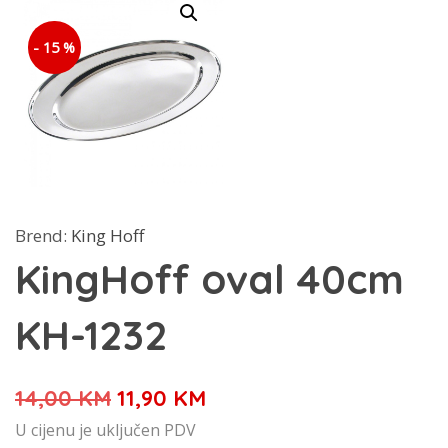
- 15 %
Brend:
King Hoff
KingHoff oval 40cm
KH-1232
Izvorna
Trenutna
14,00
KM
11,90
KM
cijena
cijena
U cijenu je uključen PDV