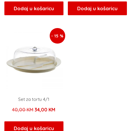
bila
je:
bila
je:
Dodaj u košaricu
Dodaj u košaricu
je:
21,25 KM.
je:
21,25
25,00 KM.
25,00 KM.
- 15 %
Set za tortu 4/1
Izvorna
Trenutna
40,00
KM
34,00
KM
cijena
cijena
bila
je:
Dodaj u košaricu