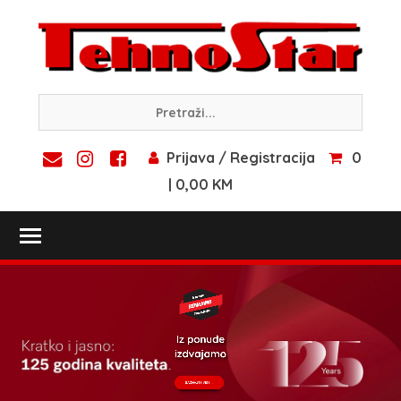
Skip
to
content
Prijava / Registracija
0
| 0,00 KM
Toggle main menu visibility