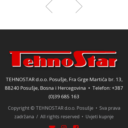
bila
je:
bila
je:
KM.
je:
96,00 KM.
je:
160
120,00 KM.
160,00 KM.
TEHNOSTAR d.o.o. Posušje, Fra Grge Martića br. 13,
88240 Posušje, Bosna i Hercegovina • Telefon: +387
(0)39 685 163
Copyright © TEHNOSTAR d.o.o. Posušje • Sva prava
zadržana / All rights reserved •
Uvjeti kupnje