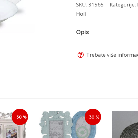
SKU:
31565
Kategorije:
18/1
Hoff
KH-
1875
Opis
količina
Trebate više informaci
- 30 %
- 30 %