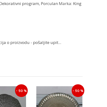
Dekorativni program
,
Porculan
Marka:
King
ja o proizvodu - pošaljite upit...
- 50 %
- 50 %