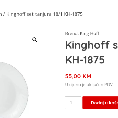
n
/ Kinghoff set tanjura 18/1 KH-1875
Brend:
King Hoff
Kinghoff s
KH-1875
55,00
KM
U cijenu je uključen PDV
Kinghoff
Dodaj u koš
set
tanjura