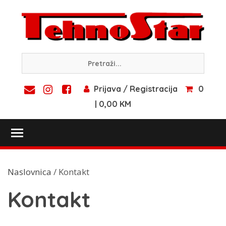
Skip
to
content
Prijava / Registracija
0
| 0,00 KM
Toggle main menu visibility
Naslovnica
/ Kontakt
Kontakt