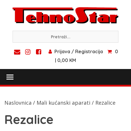
Skip
to
content
Prijava / Registracija
0
| 0,00 KM
Toggle main menu visibility
Naslovnica
/
Mali kućanski aparati
/ Rezalice
Rezalice