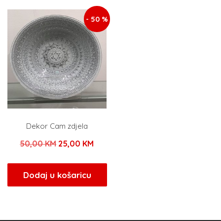
19,00 KM.
- 50 %
Dekor Cam zdjela
Izvorna
Trenutna
50,00
KM
25,00
KM
cijena
cijena
bila
je:
Dodaj u košaricu
je:
25,00 KM.
50,00 KM.