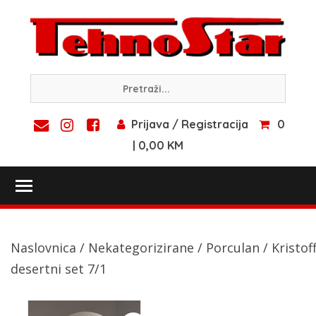
Skip
to
content
Prijava / Registracija
0
| 0,00 KM
Toggle main menu visibility
Naslovnica
/
Nekategorizirane
/
Porculan
/ Kristof
desertni set 7/1