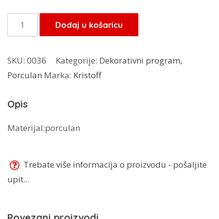
Kristoff
Dodaj u košaricu
desertni
set
SKU:
0036
Kategorije:
Dekorativni program
,
7/1
Porculan
Marka:
Kristoff
količina
Opis
Materijal:porculan
Trebate više informacija o proizvodu - pošaljite
upit...
Povezani proizvodi