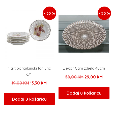
50,00 KM.
79,00 KM.
- 30 %
- 50 %
In art porculanski tanjurici
Dekor Cam zdjela 40cm
6/1
Izvorna
Tren
58,00
KM
29,00
KM
Izvorna
Trenutna
19,00
KM
13,30
KM
cijena
cijen
cijena
cijena
bila
je:
Dodaj u košaricu
bila
je:
Dodaj u košaricu
je:
29,0
je:
13,30 KM.
58,00 KM.