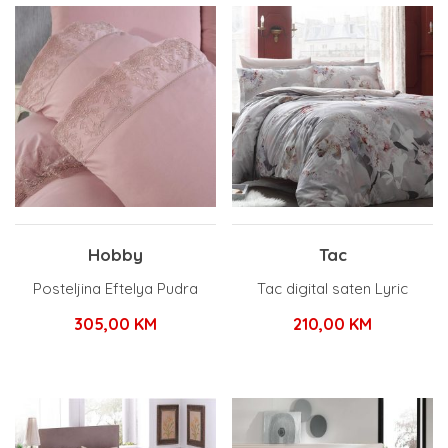
Hobby
Tac
Posteljina Eftelya Pudra
Tac digital saten Lyric
305,00
KM
210,00
KM