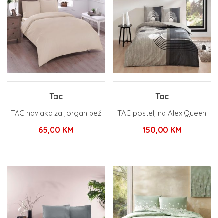
Tac
Tac
TAC navlaka za jorgan bež
TAC posteljina Alex Queen
65,00
KM
150,00
KM