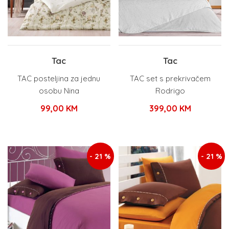
Tac
Tac
TAC posteljina za jednu
TAC set s prekrivačem
osobu Nina
Rodrigo
99,00
KM
399,00
KM
- 21 %
- 21 %