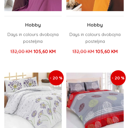
Hobby
Hobby
Days in colours dvobojna
Days in colours dvobojna
posteljina
posteljina
Izvorna
Trenutna
Izvorna
Tren
132,00
KM
105,60
KM
132,00
KM
105,60
KM
cijena
cijena
cijena
cije
bila
je:
bila
je:
je:
105,60 KM.
je:
105,
- 20 %
- 20 %
132,00 KM.
132,00 KM.