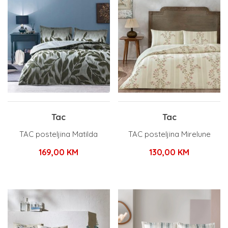
Tac
Tac
TAC posteljina Matilda
TAC posteljina Mirelune
169,00
KM
130,00
KM