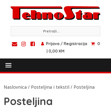
Skip
to
content
Prijava / Registracija
0
| 0,00 KM
Toggle main menu visibility
Naslovnica
/
Posteljina i tekstil
/ Posteljina
Posteljina