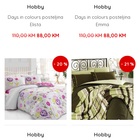
Hobby
Hobby
Days in colours posteljina
Days in colours posteljina
Elista
Emma
Izvorna
Trenutna
Izvorna
Tren
110,00
KM
88,00
KM
110,00
KM
88,00
KM
cijena
cijena
cijena
cijen
bila
je:
bila
je:
je:
88,00 KM.
je:
88,0
- 20 %
- 21 %
110,00 KM.
110,00 KM.
Hobby
Hobby