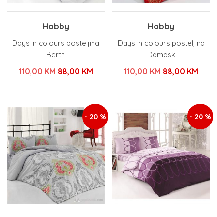
Hobby
Hobby
Days in colours posteljina
Days in colours posteljina
Berth
Damask
Izvorna
Trenutna
Izvorna
Tren
110,00
KM
88,00
KM
110,00
KM
88,00
KM
cijena
cijena
cijena
cijen
bila
je:
bila
je:
je:
88,00 KM.
je:
88,0
- 20 %
- 20 %
110,00 KM.
110,00 KM.