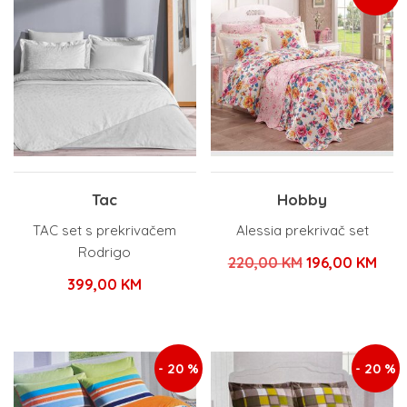
Tac
Hobby
TAC set s prekrivačem
Alessia prekrivač set
Rodrigo
Izvorna
Tre
220,00
KM
196,00
KM
399,00
KM
cijena
cije
bila
je:
je:
196,
- 20 %
- 20 %
220,00 KM.