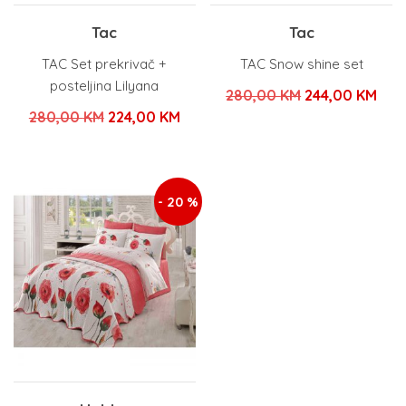
Tac
Tac
TAC Set prekrivač +
TAC Snow shine set
posteljina Lilyana
Izvorna
Tre
280,00
KM
244,00
KM
Izvorna
Trenutna
280,00
KM
224,00
KM
cijena
cije
cijena
cijena
bila
je:
bila
je:
je:
244
je:
224,00 KM.
- 20 %
280,00 KM.
280,00 KM.