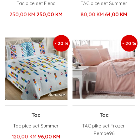
Tac pice set Elena
TAC pice set Summer
Izvorna
Trenutna
Izvorna
Tren
250,00
KM
250,00
KM
80,00
KM
64,00
KM
cijena
cijena
cijena
cijen
bila
je:
bila
je:
je:
250,00 KM.
je:
64,00
- 20 %
- 20 %
250,00 KM.
80,00 KM.
Tac
Tac
Tac pice set Summer
TAC pike set Frozen
Pembe96
Izvorna
Trenutna
120,00
KM
96,00
KM