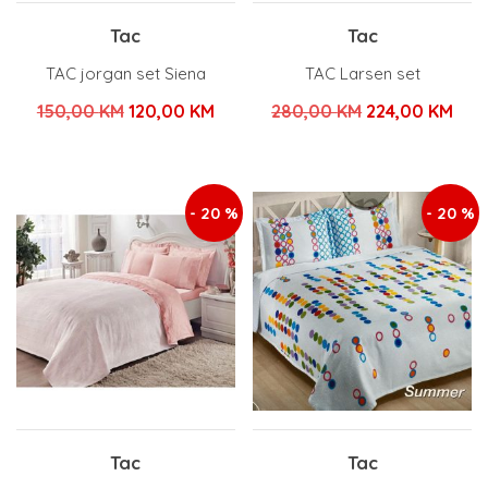
Tac
Tac
TAC jorgan set Siena
TAC Larsen set
Izvorna
Trenutna
Izvorna
Tre
150,00
KM
120,00
KM
280,00
KM
224,00
KM
cijena
cijena
cijena
cije
bila
je:
bila
je:
je:
120,00 KM.
je:
224
- 20 %
- 20 %
150,00 KM.
280,00 KM.
Tac
Tac