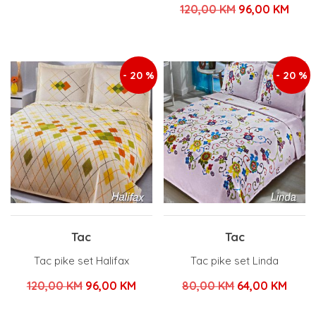
Izvorna
Tren
120,00
KM
96,00
KM
cijena
cijena
cijena
cijen
bila
je:
bila
je:
je:
96,00 KM.
je:
96,0
- 20 %
- 20 %
120,00 KM.
120,00 KM.
Tac
Tac
Tac pike set Halifax
Tac pike set Linda
Izvorna
Trenutna
Izvorna
Tren
120,00
KM
96,00
KM
80,00
KM
64,00
KM
cijena
cijena
cijena
cijen