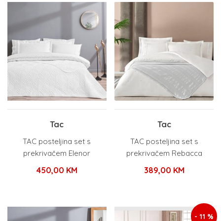
Tac
Tac
TAC posteljina set s
TAC posteljina set s
prekrivačem Elenor
prekrivačem Rebacca
450,00
KM
389,00
KM
- 11 %