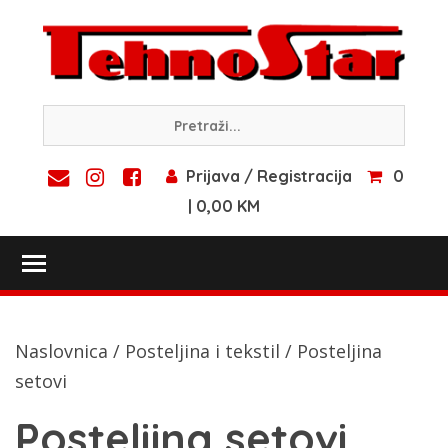
Skip
to
content
Prijava / Registracija
0
| 0,00 KM
Toggle main menu visibility
Naslovnica
/
Posteljina i tekstil
/ Posteljina
setovi
Posteljina setovi