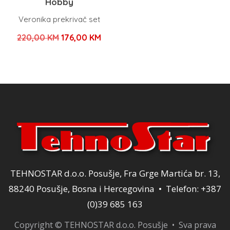
Hobby
Veronika prekrivač set
Izvorna
Trenutna
220,00
KM
176,00
KM
cijena
cijena
bila
je:
je:
176,00 KM.
220,00 KM.
TEHNOSTAR d.o.o. Posušje, Fra Grge Martića br. 13,
88240 Posušje, Bosna i Hercegovina • Telefon: +387
(0)39 685 163
Copyright © TEHNOSTAR d.o.o. Posušje • Sva prava