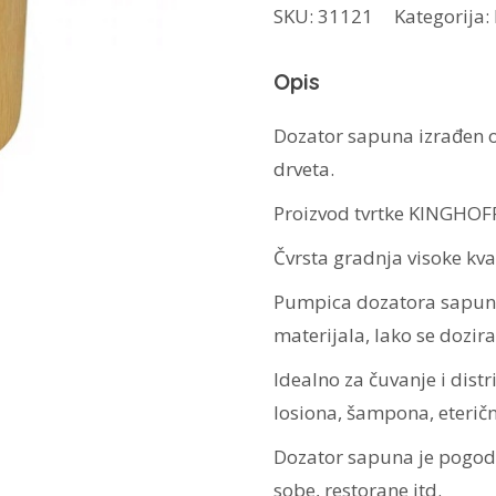
SKU:
31121
Kategorija:
KH-
1691
Opis
količina
Dozator sapuna izrađen
drveta.
Proizvod tvrtke KINGHOF
Čvrsta gradnja visoke kval
Pumpica dozatora sapuna 
materijala, lako se dozira
Idealno za čuvanje i distr
losiona, šampona, eterični
Dozator sapuna je pogoda
sobe, restorane itd.