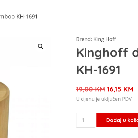
amboo KH-1691
Brend:
King Hoff
Kinghoff 
KH-1691
Izvorna
T
19,00
KM
16,15
KM
cijena
c
U cijenu je uključen PDV
bila
j
je:
1
Kinghoff
Dodaj u koš
19,00 KM.
dozer
bamboo