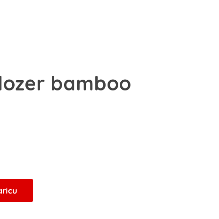
dozer bamboo
renutna
ijena
e:
6,15 KM.
aricu