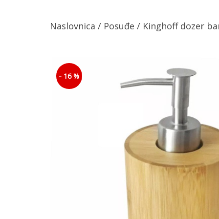
Naslovnica
/
Posuđe
/ Kinghoff dozer b
- 16 %