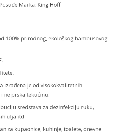
Posuđe
Marka:
King Hoff
 od 100% prirodnog, ekološkog bambusovog
F.
itete.
izrađena je od visokokvalitetnih
 i ne prska tekućinu.
ibuciju sredstava za dezinfekciju ruku,
h ulja itd.
n za kupaonice, kuhinje, toalete, dnevne