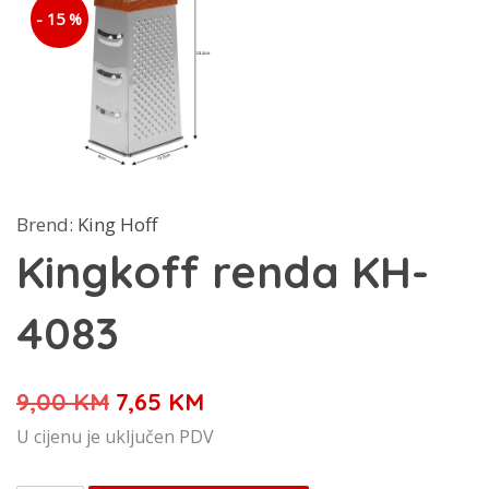
- 15 %
Brend:
King Hoff
Kingkoff renda KH-
4083
Izvorna
Trenutna
9,00
KM
7,65
KM
cijena
cijena
U cijenu je uključen PDV
bila
je: