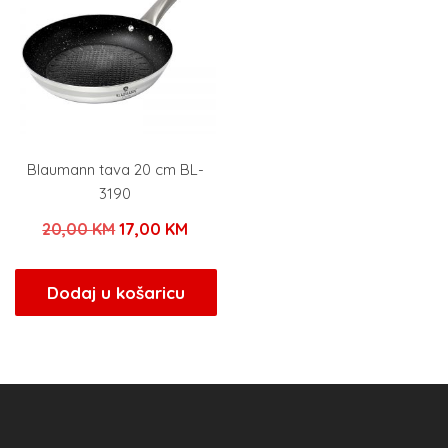
Blaumann tava 20 cm BL-
3190
Izvorna
Trenutna
20,00
KM
17,00
KM
cijena
cijena
bila
je:
Dodaj u košaricu
je:
17,00 KM.
20,00 KM.