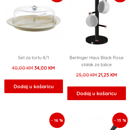
Set za tortu 4/1
Berlinger Haus Black Rose
stalak za šalice
Izvorna
Trenutna
40,00
KM
34,00
KM
Izvorna
Trenu
25,00
KM
21,25
KM
cijena
cijena
cijena
cijen
bila
je:
Dodaj u košaricu
bila
je:
Dodaj u košaricu
je:
34,00 KM.
je:
21,25
40,00 KM.
25,00 KM.
- 16 %
- 15 %