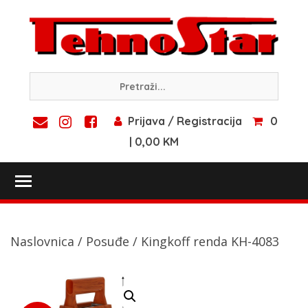
Skip
to
content
Prijava / Registracija
0
| 0,00 KM
Toggle main menu visibility
Naslovnica
/
Posuđe
/ Kingkoff renda KH-4083