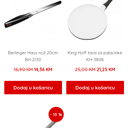
Berlinger Haus nož 20cm
King Hoff tava za palacinke
BH-2130
KH-3808
Izvorna
Trenutna
Izvorna
Trenu
16,90
KM
14,36
KM
25,00
KM
21,25
KM
cijena
cijena
cijena
cijen
bila
je:
bila
je:
Dodaj u košaricu
Dodaj u košaricu
je:
14,36 KM.
je:
21,25
16,90 KM.
25,00 KM.
- 15 %