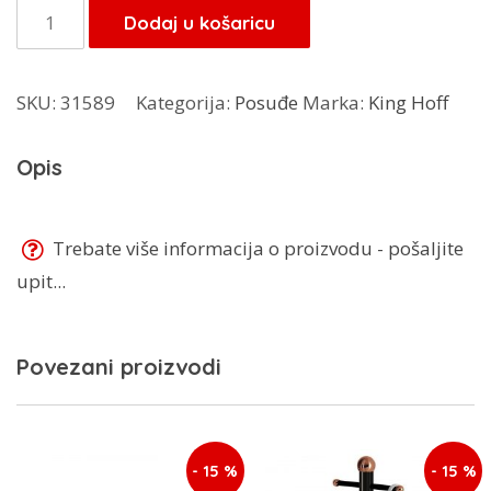
je:
7,65 KM.
Kingkoff
Dodaj u košaricu
9,00 KM.
renda
KH-
SKU:
31589
Kategorija:
Posuđe
Marka:
King Hoff
4083
količina
Opis
Trebate više informacija o proizvodu - pošaljite
upit...
Povezani proizvodi
- 15 %
- 15 %