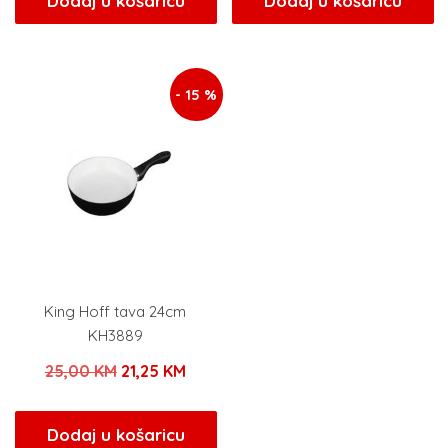
Dodaj u košaricu
Dodaj u košaricu
je:
23,80 KM.
je:
29,75
28,00 KM.
35,00 KM.
- 15 %
King Hoff tava 24cm
KH3889
Izvorna
Trenutna
25,00
KM
21,25
KM
cijena
cijena
bila
je:
Dodaj u košaricu