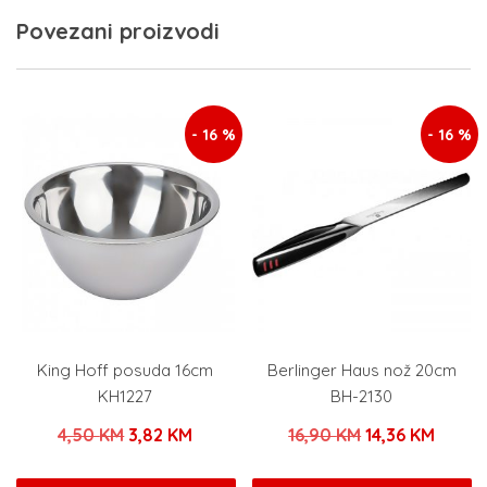
Povezani proizvodi
- 16 %
- 16 %
King Hoff posuda 16cm
Berlinger Haus nož 20cm
KH1227
BH-2130
Izvorna
Trenutna
Izvorna
Trenu
4,50
KM
3,82
KM
16,90
KM
14,36
KM
cijena
cijena
cijena
cijena