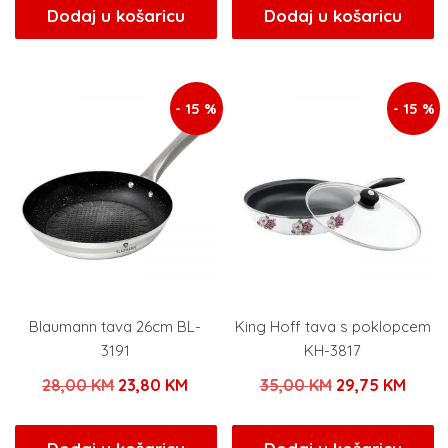
bila
je:
bila
je:
Dodaj u košaricu
Dodaj u košaricu
je:
3,82 KM.
je:
14,36 
4,50 KM.
16,90 KM.
- 15 %
- 15 %
Blaumann tava 26cm BL-
King Hoff tava s poklopcem
3191
KH-3817
Izvorna
Trenutna
Izvorna
Tren
28,00
KM
23,80
KM
35,00
KM
29,75
KM
cijena
cijena
cijena
cijen
bila
je:
bila
je: