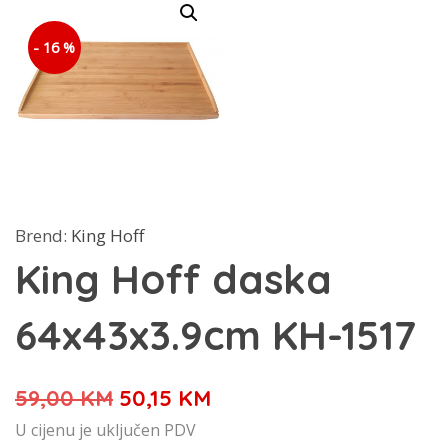
- 16 %
Brend:
King Hoff
King Hoff daska
64x43x3.9cm KH-1517
Izvorna
Trenutna
59,00
KM
50,15
KM
cijena
cijena
U cijenu je uključen PDV