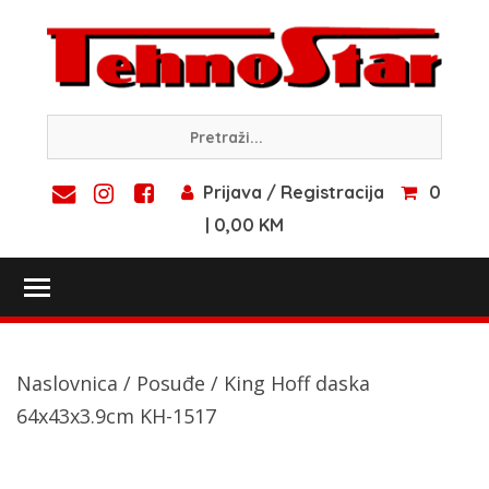
Skip
to
content
Prijava / Registracija
0
| 0,00 KM
Toggle main menu visibility
Naslovnica
/
Posuđe
/ King Hoff daska
64x43x3.9cm KH-1517