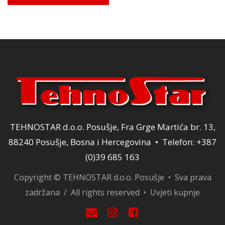
je:
21,25 KM.
25,00 KM.
TEHNOSTAR d.o.o. Posušje, Fra Grge Martića br. 13,
88240 Posušje, Bosna i Hercegovina • Telefon: +387
(0)39 685 163
Copyright © TEHNOSTAR d.o.o. Posušje • Sva prava
zadržana / All rights reserved •
Uvjeti kupnje