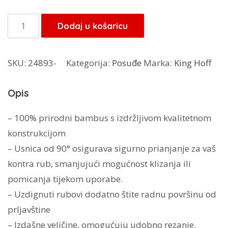
bila
je:
je:
50,15 KM.
King
Dodaj u košaricu
59,00 KM.
Hoff
daska
SKU:
24893-
Kategorija:
Posuđe
Marka:
King Hoff
64x43x3.9cm
KH-
Opis
1517
količina
– 100% prirodni bambus s izdržljivom kvalitetnom
konstrukcijom
– Usnica od 90° osigurava sigurno prianjanje za vaš
kontra rub, smanjujući mogućnost klizanja ili
pomicanja tijekom uporabe.
– Uzdignuti rubovi dodatno štite radnu površinu od
prljavštine
– Izdašne veličine, omogućuju udobno rezanje,