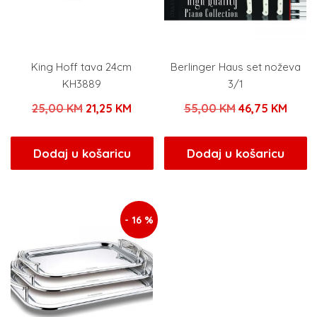
King Hoff tava 24cm
Berlinger Haus set noževa
KH3889
3/1
Izvorna
Trenutna
Izvorna
Tren
25,00
KM
21,25
KM
55,00
KM
46,75
KM
cijena
cijena
cijena
cijen
bila
je:
bila
je:
Dodaj u košaricu
Dodaj u košaricu
je:
21,25 KM.
je:
46,75
25,00 KM.
55,00 KM.
- 16 %