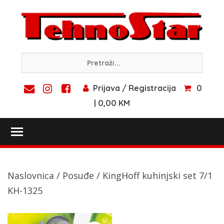
Skip
to
content
Prijava / Registracija
0
| 0,00 KM
Toggle main menu visibility
Naslovnica
/
Posuđe
/ KingHoff kuhinjski set 7/1
KH-1325