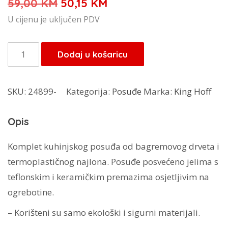
Izvorna
Trenutna
59,00
KM
50,15
KM
cijena
cijena
U cijenu je uključen PDV
bila
je:
je:
50,15 KM.
KingHoff
Dodaj u košaricu
59,00 KM.
kuhinjski
set
SKU:
24899-
Kategorija:
Posuđe
Marka:
King Hoff
7/1
KH-
Opis
1325
količina
Komplet kuhinjskog posuđa od bagremovog drveta i
termoplastičnog najlona. Posuđe posvećeno jelima s
teflonskim i keramičkim premazima osjetljivim na
ogrebotine.
– Korišteni su samo ekološki i sigurni materijali.