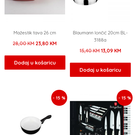
Mažestik tava 26 cm
Blaumann lončić 20cm BL-
3188a
Izvorna
Trenutna
28,00
KM
23,80
KM
Izvorna
Trenu
15,40
KM
13,09
KM
cijena
cijena
cijena
cijena
bila
je:
Dodaj u košaricu
bila
je:
Dodaj u košaricu
je:
23,80 KM.
je:
13,09
28,00 KM.
15,40 KM.
- 15 %
- 15 %