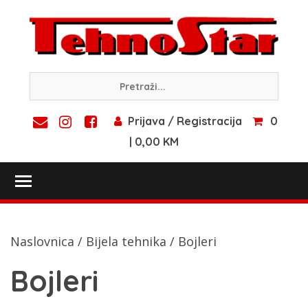
Skip
to
content
Prijava / Registracija
0
| 0,00 KM
Toggle main menu visibility
Naslovnica
/
Bijela tehnika
/ Bojleri
Bojleri