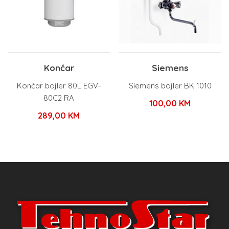
Končar
Siemens
Končar bojler 80L EGV-
Siemens bojler BK 1010
80C2 RA
100,00
KM
289,00
KM