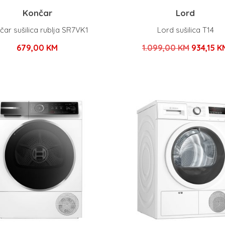
Končar
Lord
čar sušilica rublja SR7VK1
Lord sušilica T14
Izvorna
679,00
KM
1.099,00
KM
934,15
K
cijena
bila
je:
1.099,00