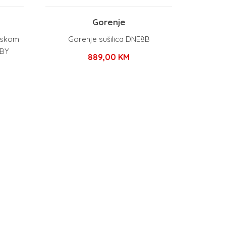
Gorenje
inskom
Gorenje sušilica DNE8B
6BY
889,00
KM