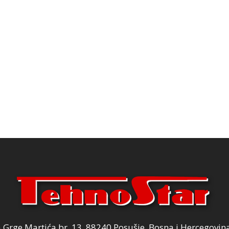
Grge Martića br. 13, 88240 Posušje, Bosna i Hercegovin