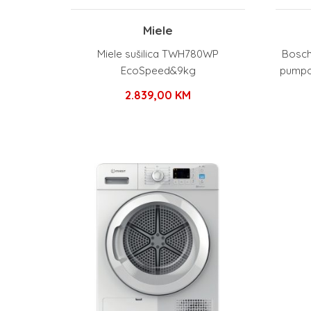
Miele
Miele sušilica TWH780WP
Bosch 
EcoSpeed&9kg
pumpo
2.839,00
KM