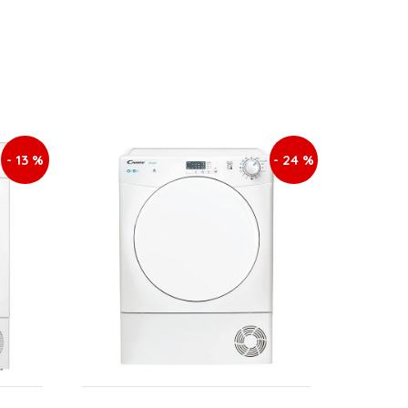
- 13 %
- 24 %