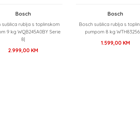
Bosch
Bosch
sušilica rublja s toplinskom
Bosch sušilica rublja s topl
m 9 kg WQB245A0BY Serie
pumpom 8 kg WTH8325
8|
1.599,00
KM
2.999,00
KM