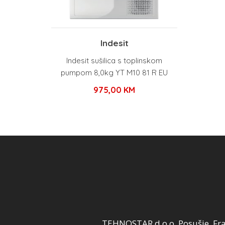
Indesit
Indesit sušilica s toplinskom
pumpom 8,0kg YT M10 81 R EU
975,00
KM
TEHNOSTAR d.o.o. Posušje, Fra 