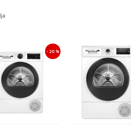
lja
- 20 %