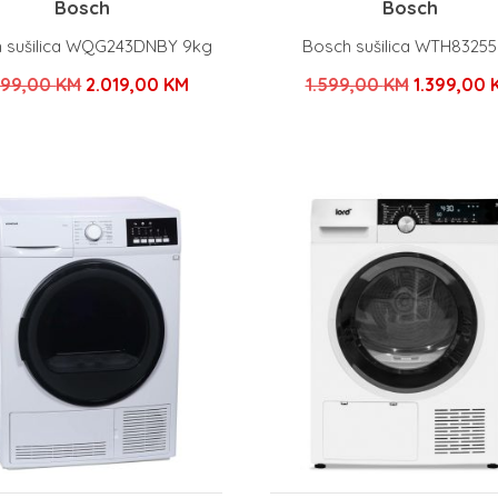
Bosch
Bosch
 sušilica WQG243DNBY 9kg
Bosch sušilica WTH8325
Izvorna
Trenutna
Izvorna
499,00
KM
2.019,00
KM
1.599,00
KM
1.399,00
cijena
cijena
cijena
bila
je:
bila
je:
2.019,00 KM.
je:
2.499,00 KM.
1.599,00 