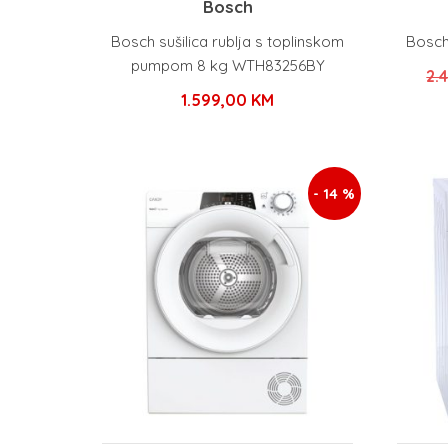
Bosch
Bosch sušilica rublja s toplinskom
Bosch
pumpom 8 kg WTH83256BY
2.
1.599,00
KM
- 14 %