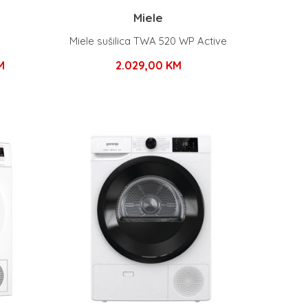
Miele
Miele sušilica TWA 520 WP Active
Trenutna
M
2.029,00
KM
cijena
je:
934,15 KM.
 KM.