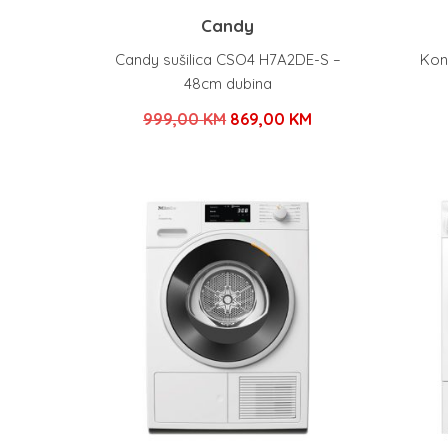
Candy
Candy sušilica CSO4 H7A2DE-S –
Kon
48cm dubina
Izvorna
Trenutna
999,00
KM
869,00
KM
cijena
cijena
bila
je:
je:
869,00 KM.
999,00 KM.