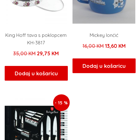
King Hoff tava s poklopcem
Mickey lonćić
KH-3817
Izvorna
Trenu
16,00
KM
13,60
KM
Izvorna
Trenutna
35,00
KM
29,75
KM
cijena
cijena
cijena
cijena
bila
je:
Dodaj u košaricu
bila
je:
Dodaj u košaricu
je:
13,60 
je:
29,75 KM.
16,00 KM.
35,00 KM.
- 15 %