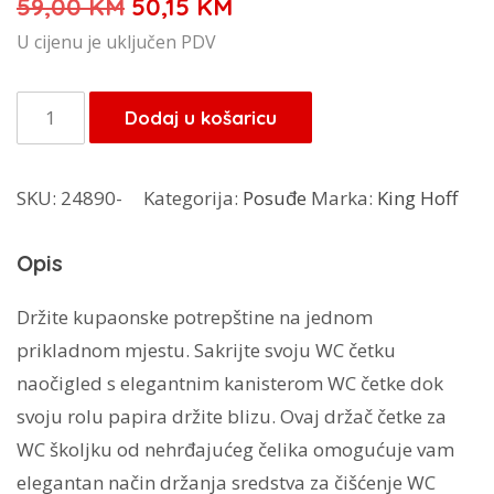
Izvorna
Trenutna
59,00
KM
50,15
KM
cijena
cijena
U cijenu je uključen PDV
bila
je:
je:
50,15 KM.
King
Dodaj u košaricu
59,00 KM.
Hoff
WC
SKU:
24890-
Kategorija:
Posuđe
Marka:
King Hoff
četka
+
Opis
stalak
za
Držite kupaonske potrepštine na jednom
papir
prikladnom mjestu.
Sakrijte svoju WC četku
KH-
naočigled s elegantnim kanisterom WC četke dok
3221
svoju rolu papira držite blizu.
Ovaj držač četke za
količina
WC školjku od nehrđajućeg čelika omogućuje vam
elegantan način držanja sredstva za čišćenje WC