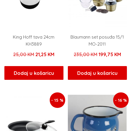
King Hoff tava 24cm
Blaumann set posuđa 15/1
KH3889
MO-2011
Izvorna
Trenutna
Izvorna
Tren
25,00
KM
21,25
KM
235,00
KM
199,75
KM
cijena
cijena
cijena
cije
bila
je:
bila
je:
Dodaj u košaricu
Dodaj u košaricu
je:
21,25 KM.
je:
199,
25,00 KM.
235,00 KM.
- 15 %
- 16 %