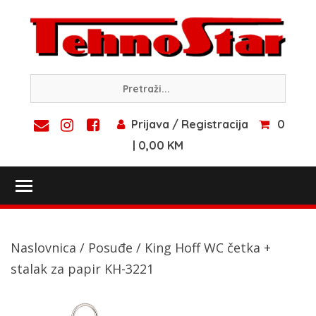
Skip
to
content
Prijava / Registracija
0
| 0,00 KM
Toggle main menu visibility
Naslovnica
/
Posuđe
/ King Hoff WC četka +
stalak za papir KH-3221