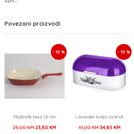
upit...
Povezani proizvodi
- 15 %
- 15 %
Mažestik tava 26 cm
Lavander kutija za kruh
Izvorna
Trenutna
Izvorna
Trenu
28,00
KM
23,80
KM
41,00
KM
34,85
KM