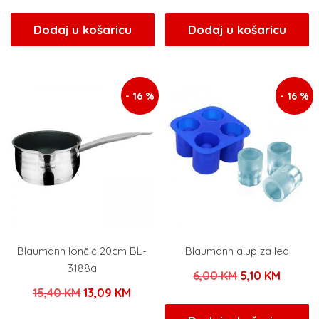
cijena
cijena
cijena
cijen
bila
je:
bila
je:
Dodaj u košaricu
Dodaj u košaricu
je:
23,80 KM.
je:
34,85
28,00 KM.
41,00 KM.
- 16 %
- 16 %
Blaumann lončić 20cm BL-
Blaumann alup za led
3188a
Izvorna
Trenut
6,00
KM
5,10
KM
Izvorna
Trenutna
15,40
KM
13,09
KM
cijena
cijena
cijena
cijena
bila
je: