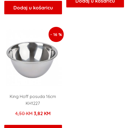
Dodaj u košaricu
bila
je:
Dodaj u košaricu
je:
5,10 KM
je:
13,09 KM.
6,00 KM.
15,40 KM.
- 16 %
King Hoff posuda 16cm
KH1227
Izvorna
Trenutna
4,50
KM
3,82
KM
cijena
cijena