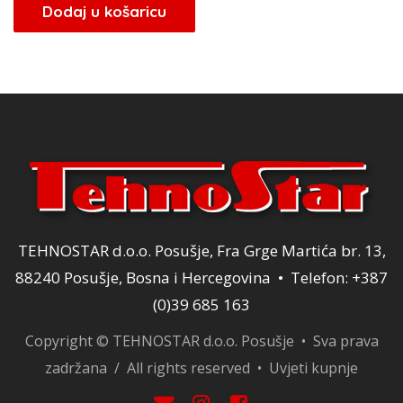
bila
je:
Dodaj u košaricu
je:
3,82 KM.
4,50 KM.
TEHNOSTAR d.o.o. Posušje, Fra Grge Martića br. 13,
88240 Posušje, Bosna i Hercegovina • Telefon: +387
(0)39 685 163
Copyright © TEHNOSTAR d.o.o. Posušje • Sva prava
zadržana / All rights reserved •
Uvjeti kupnje