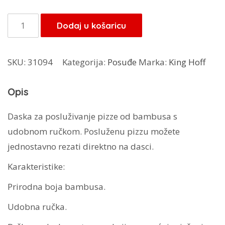
bila
je:
je:
20,40 KM.
Kinghoff
Dodaj u košaricu
24,00 KM.
daska
za
SKU:
31094
Kategorija:
Posuđe
Marka:
King Hoff
pizzu
KH-
Opis
1674
količina
Daska za posluživanje pizze od bambusa s
udobnom ručkom. Posluženu pizzu možete
jednostavno rezati direktno na dasci.
Karakteristike:
Prirodna boja bambusa.
Udobna ručka.