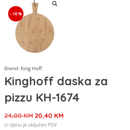
- 16 %
Brend:
King Hoff
Kinghoff daska za
pizzu KH-1674
Izvorna
Trenutna
24,00
KM
20,40
KM
cijena
cijena
U cijenu je uključen PDV