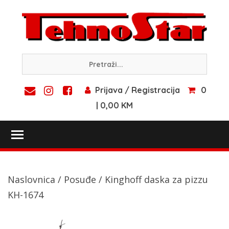
Skip
to
content
Prijava / Registracija
0
| 0,00 KM
Toggle main menu visibility
Naslovnica
/
Posuđe
/ Kinghoff daska za pizzu
KH-1674