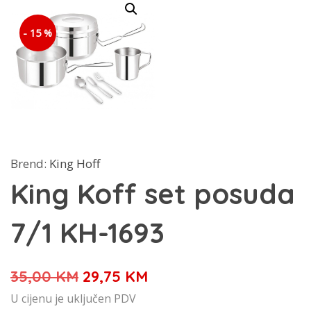
- 15 %
Brend:
King Hoff
King Koff set posuda
7/1 KH-1693
Izvorna
Trenutna
35,00
KM
29,75
KM
cijena
cijena
U cijenu je uključen PDV