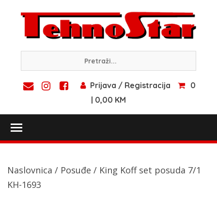
Skip
to
content
Prijava / Registracija
0
| 0,00 KM
Toggle main menu visibility
Naslovnica
/
Posuđe
/ King Koff set posuda 7/1
KH-1693