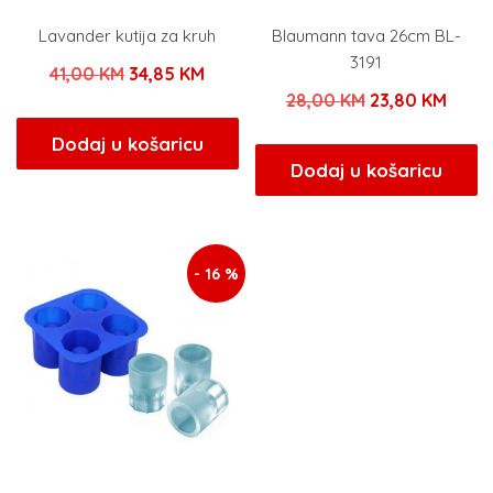
Lavander kutija za kruh
Blaumann tava 26cm BL-
3191
Izvorna
Trenutna
41,00
KM
34,85
KM
Izvorna
Tren
28,00
KM
23,80
KM
cijena
cijena
cijena
cijen
bila
je:
Dodaj u košaricu
bila
je:
Dodaj u košaricu
je:
34,85 KM.
je:
23,80
41,00 KM.
28,00 KM.
- 16 %