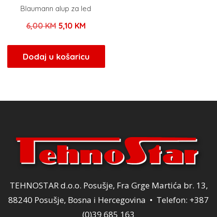
Blaumann alup za led
Izvorna
Trenutna
6,00
KM
5,10
KM
cijena
cijena
bila
je:
Dodaj u košaricu
je:
5,10 KM.
6,00 KM.
TEHNOSTAR d.o.o. Posušje, Fra Grge Martića br. 13,
88240 Posušje, Bosna i Hercegovina • Telefon: +387
(0)39 685 163