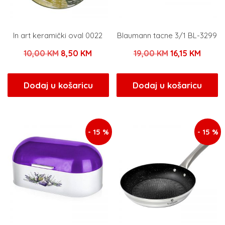
In art keramički oval 0022
Blaumann tacne 3/1 BL-3299
Izvorna
Trenutna
Izvorna
Trenu
10,00
KM
8,50
KM
19,00
KM
16,15
KM
cijena
cijena
cijena
cijena
bila
je:
bila
je:
Dodaj u košaricu
Dodaj u košaricu
je:
8,50 KM.
je:
16,15 
10,00 KM.
19,00 KM.
- 15 %
- 15 %