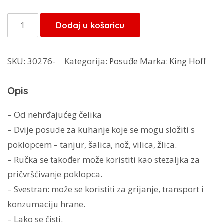
bila
je:
je:
29,75 KM.
King
Dodaj u košaricu
35,00 KM.
Koff
set
SKU:
30276-
Kategorija:
Posuđe
Marka:
King Hoff
posuda
7/1
Opis
KH-
1693
– Od nehrđajućeg čelika
količina
– Dvije posude za kuhanje koje se mogu složiti s
poklopcem – tanjur, šalica, nož, vilica, žlica.
– Ručka se također može koristiti kao stezaljka za
pričvršćivanje poklopca.
– Svestran: može se koristiti za grijanje, transport i
konzumaciju hrane.
– Lako se čisti.