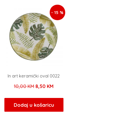
25,00 KM.
- 15 %
In art keramički oval 0022
Izvorna
Trenutna
10,00
KM
8,50
KM
cijena
cijena
bila
je:
Dodaj u košaricu
je:
8,50 KM.
10,00 KM.