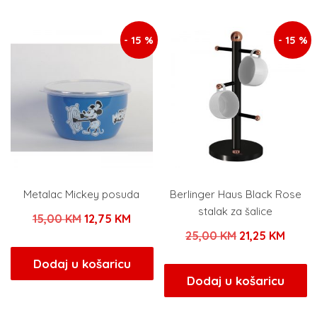
22,00 KM.
29,00 KM.
- 15 %
- 15 %
Metalac Mickey posuda
Berlinger Haus Black Rose
stalak za šalice
Izvorna
Trenutna
15,00
KM
12,75
KM
Izvorna
Trenu
25,00
KM
21,25
KM
cijena
cijena
cijena
cijen
bila
je:
Dodaj u košaricu
bila
je:
Dodaj u košaricu
je:
12,75 KM.
je:
21,25
15,00 KM.