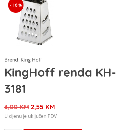
- 16 %
Brend:
King Hoff
KingHoff renda KH-
3181
Izvorna
Trenutna
3,00
KM
2,55
KM
cijena
cijena
U cijenu je uključen PDV
bila
je: