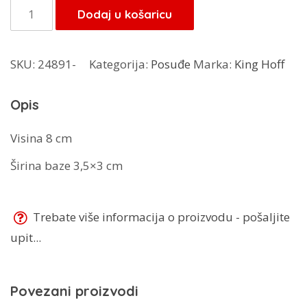
je:
2,55 KM.
KingHoff
Dodaj u košaricu
3,00 KM.
renda
KH-
SKU:
24891-
Kategorija:
Posuđe
Marka:
King Hoff
3181
količina
Opis
Visina 8 cm
Širina baze 3,5×3 cm
Trebate više informacija o proizvodu - pošaljite
upit...
Povezani proizvodi