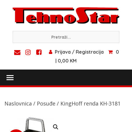
Skip
to
content
Prijava / Registracija
0
| 0,00 KM
Toggle main menu visibility
Naslovnica
/
Posuđe
/ KingHoff renda KH-3181