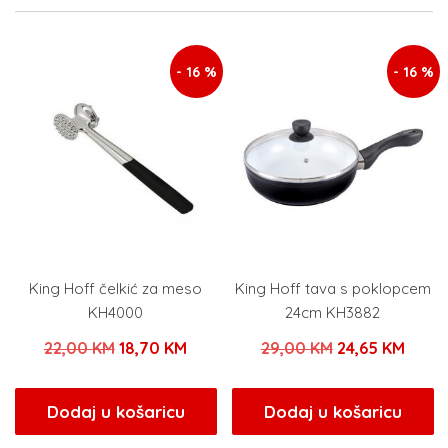
- 16 %
- 16 %
King Hoff čelkić za meso
King Hoff tava s poklopcem
KH4000
24cm KH3882
Izvorna
Trenutna
Izvorna
Trenu
22,00
KM
18,70
KM
29,00
KM
24,65
KM
cijena
cijena
cijena
cijen
bila
je:
bila
je:
Dodaj u košaricu
Dodaj u košaricu
je:
18,70 KM.
je:
24,65