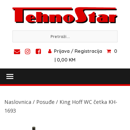
Skip
to
content
Prijava / Registracija
0
| 0,00 KM
Toggle main menu visibility
Naslovnica
/
Posuđe
/ King Hoff WC četka KH-
1693