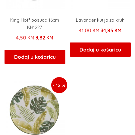
King Hoff posuda 16cm
Lavander kutija za kruh
KH1227
Izvorna
Trenu
41,00
KM
34,85
KM
Izvorna
Trenutna
4,50
KM
3,82
KM
cijena
cijen
cijena
cijena
bila
je:
Dodaj u košaricu
bila
je:
Dodaj u košaricu
je:
34,85
je:
3,82 KM.
41,00 KM.
4,50 KM.
- 15 %