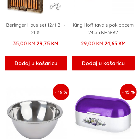
Berlinger Haus set 12/1 BH-
King Hoff tava s poklopcem
2105
24cm KH3882
Izvorna
Trenutna
Izvorna
Trenu
35,00
KM
29,75
KM
29,00
KM
24,65
KM
cijena
cijena
cijena
cijen
bila
je:
bila
je:
Dodaj u košaricu
Dodaj u košaricu
je:
29,75 KM.
je:
24,65
35,00 KM.
29,00 KM.
- 16 %
- 15 %