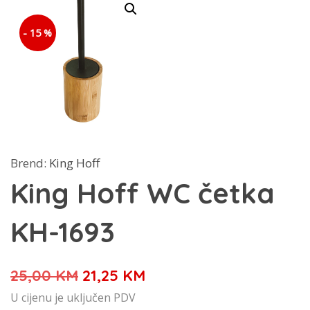
- 15 %
Brend:
King Hoff
King Hoff WC četka
KH-1693
Izvorna
Trenutna
25,00
KM
21,25
KM
cijena
cijena
U cijenu je uključen PDV