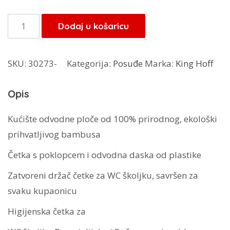
bila
je:
je:
21,25 KM.
King
Dodaj u košaricu
25,00 KM.
Hoff
WC
SKU:
30273-
Kategorija:
Posuđe
Marka:
King Hoff
četka
KH-
Opis
1693
količina
Kućište odvodne ploče od 100% prirodnog, ekološki
prihvatljivog bambusa
Četka s poklopcem i odvodna daska od plastike
Zatvoreni držač četke za WC školjku, savršen za
svaku kupaonicu
Higijenska četka za