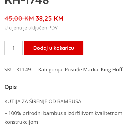
Izvorna
Trenutna
45,00
KM
38,25
KM
cijena
cijena
U cijenu je uključen PDV
bila
je:
je:
38,25 KM.
KingHoff
Dodaj u košaricu
45,00 KM.
ladica
za
SKU:
31149-
Kategorija:
Posuđe
Marka:
King Hoff
pribor
od
Opis
bambusa
KH-
KUTIJA ZA ŠIRENJE OD BAMBUSA
1748
– 100% prirodni bambus s izdržljivom kvalitetnom
količina
konstrukcijom