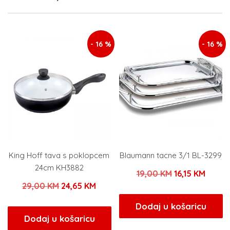
- 16 %
- 16 %
King Hoff tava s poklopcem
Blaumann tacne 3/1 BL-3299
24cm KH3882
Izvorna
Trenu
19,00
KM
16,15
KM
Izvorna
Trenutna
29,00
KM
24,65
KM
cijena
cijena
cijena
cijena
bila
je:
Dodaj u košaricu
bila
je:
Dodaj u košaricu
je:
16,15 