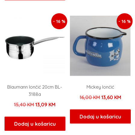
je:
24,65 KM.
19,00 KM.
29,00 KM.
- 16 %
- 16 %
Blaumann lončić 20cm BL-
Mickey lonćić
3188a
Izvorna
Trenu
16,00
KM
13,60
KM
Izvorna
Trenutna
15,40
KM
13,09
KM
cijena
cijena
cijena
cijena
bila
je:
Dodaj u košaricu
bila
je:
Dodaj u košaricu
je:
13,60 
je:
13,09 KM.
16,00 KM.