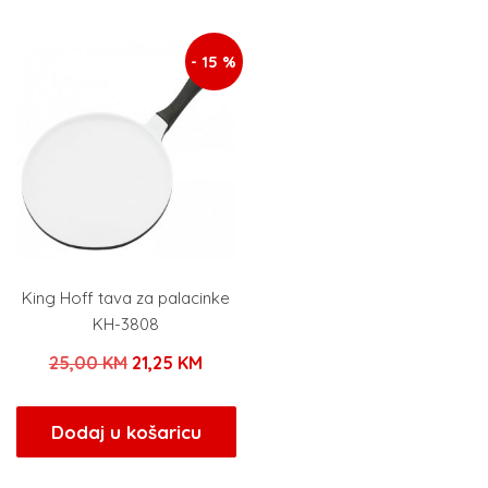
15,40 KM.
- 15 %
King Hoff tava za palacinke
KH-3808
Izvorna
Trenutna
25,00
KM
21,25
KM
cijena
cijena
bila
je:
Dodaj u košaricu
je:
21,25 KM.