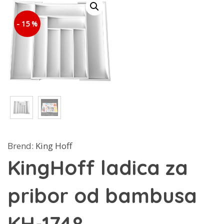
- 15 %
Brend:
King Hoff
KingHoff ladica za
pribor od bambusa
KH-1748