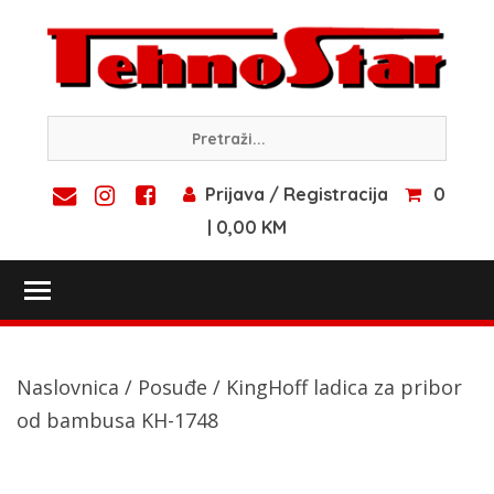
Skip
to
content
Prijava / Registracija
0
| 0,00 KM
Toggle main menu visibility
Naslovnica
/
Posuđe
/ KingHoff ladica za pribor
od bambusa KH-1748