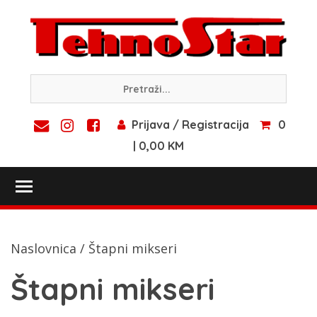
Skip
to
content
Prijava / Registracija
0
| 0,00 KM
Toggle main menu visibility
Naslovnica
/ Štapni mikseri
Štapni mikseri