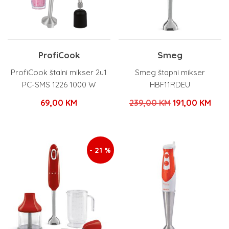
ProfiCook
Smeg
ProfiCook štalni mikser 2u1
Smeg štapni mikser
PC-SMS 1226 1000 W
HBF11RDEU
Izvorna
Tren
69,00
KM
239,00
KM
191,00
KM
cijena
cije
bila
je:
je:
191,
- 21 %
239,00 KM.