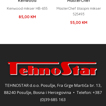
Kenwood
MasterChef
Kenwood mikser HB-655
MasterChef štaopni mikser
525493
85,00
KM
55,00
KM
TEHNOSTAR d.o.o. Posušje, Fra Grge Martića br. 13,
88240 Posušje, Bosna i Hercegovina • Telefon: +387
(0)39 685 163