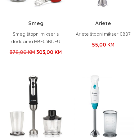
Smeg
Ariete
Smeg štapni mikser s
Ariete štapni mikser 0887
dodacima HBF03RDEU
55,00
KM
Izvorna
Trenutna
379,00
KM
303,00
KM
cijena
cijena
bila
je:
je:
303,00 KM.
379,00 KM.