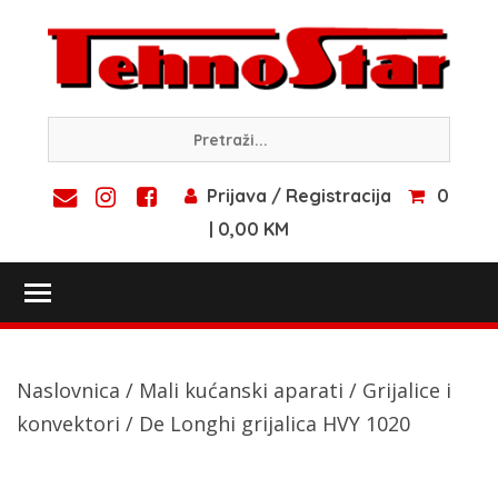
Skip
to
content
Prijava / Registracija
0
| 0,00 KM
Toggle main menu visibility
Naslovnica
/
Mali kućanski aparati
/
Grijalice i
konvektori
/ De Longhi grijalica HVY 1020