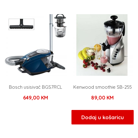
Bosch usisivač BGS7RCL
Kenwood smoothie SB-255
649,00
KM
89,00
KM
Dodaj u košaricu