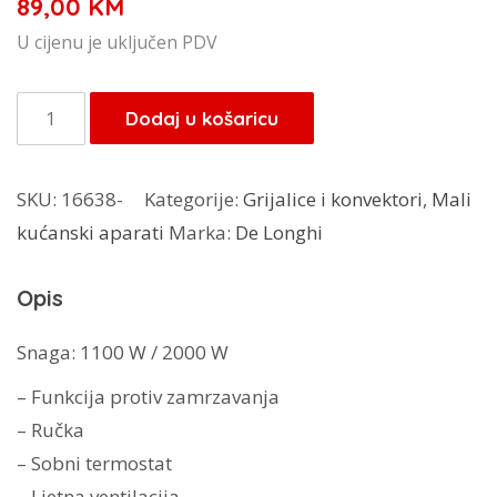
89,00
KM
U cijenu je uključen PDV
De
Dodaj u košaricu
Longhi
grijalica
SKU:
16638-
Kategorije:
Grijalice i konvektori
,
Mali
HVY
kućanski aparati
Marka:
De Longhi
1020
količina
Opis
Snaga: 1100 W / 2000 W
– Funkcija protiv zamrzavanja
– Ručka
– Sobni termostat
– Ljetna ventilacija