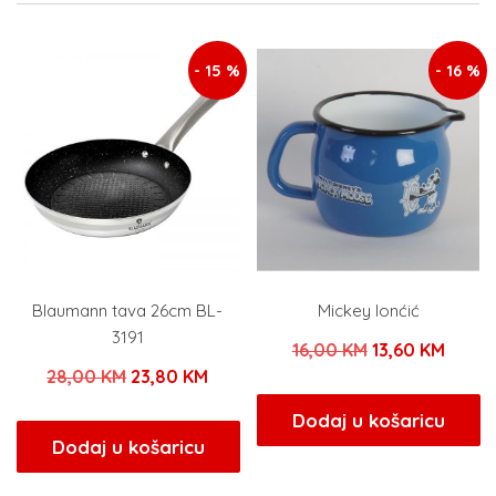
- 15 %
- 16 %
Blaumann tava 26cm BL-
Mickey lonćić
3191
Izvorna
Trenu
16,00
KM
13,60
KM
Izvorna
Trenutna
28,00
KM
23,80
KM
cijena
cijena
cijena
cijena
bila
je:
Dodaj u košaricu
bila
je:
Dodaj u košaricu
je:
13,60 
je:
23,80 KM.
16,00 KM.