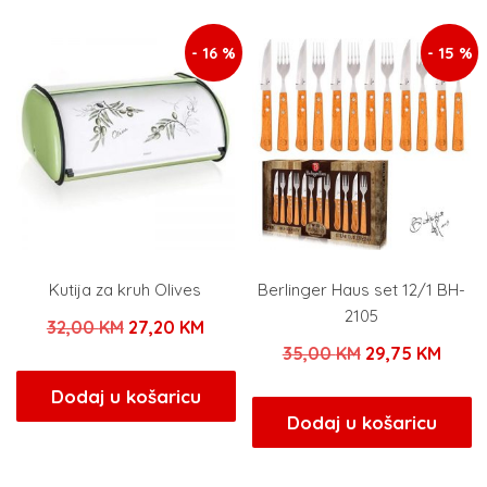
28,00 KM.
- 16 %
- 15 %
Kutija za kruh Olives
Berlinger Haus set 12/1 BH-
2105
Izvorna
Trenutna
32,00
KM
27,20
KM
Izvorna
Tren
35,00
KM
29,75
KM
cijena
cijena
cijena
cijen
bila
je:
Dodaj u košaricu
bila
je:
Dodaj u košaricu
je:
27,20 KM.
je:
29,75
32,00 KM.
35,00 KM.