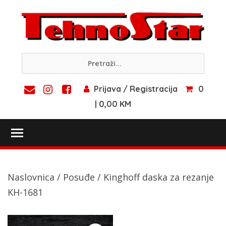
Skip
to
content
Prijava / Registracija
0
| 0,00 KM
Toggle main menu visibility
Naslovnica
/
Posuđe
/ Kinghoff daska za rezanje
KH-1681