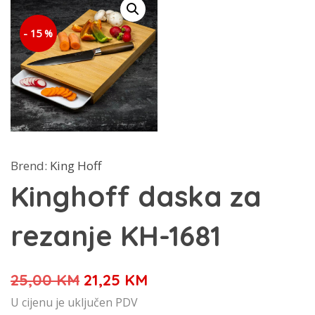
- 15 %
Brend:
King Hoff
Kinghoff daska za
rezanje KH-1681
Izvorna
Trenutna
25,00
KM
21,25
KM
cijena
cijena
U cijenu je uključen PDV