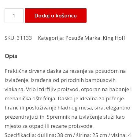
bila
je:
je:
21,25 KM.
Kinghoff
Dodaj u košaricu
25,00 KM.
daska
za
SKU:
31133
Kategorija:
Posuđe
Marka:
King Hoff
rezanje
KH-
Opis
1681
količina
Praktična drvena daska za rezanje sa posudom na
izvlačenje. Izrađena od prirodnih bambusovih
vlakana. Vrlo izdržljiv proizvod, otporan na habanje i
mehanička oštećenja. Daska je idealna za prženje
hrane ili posluživanje hladnog mesa, sira, elegantno
prezentirajući ih. Spremnik na izvlačenje služi kao
mjesto za otpad ili rezane proizvode.
Specifikacija: duljina: 38 cm / širina: 25 cm / visina: 4