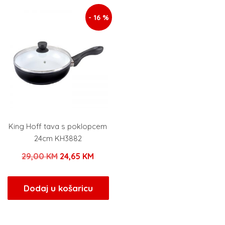
- 16 %
King Hoff tava s poklopcem
24cm KH3882
Izvorna
Trenutna
29,00
KM
24,65
KM
cijena
cijena
bila
je:
Dodaj u košaricu
je:
24,65 KM.
29,00 KM.