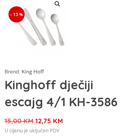
- 15 %
Brend:
King Hoff
Kinghoff dječiji
escajg 4/1 KH-3586
Izvorna
Trenutna
15,00
KM
12,75
KM
cijena
cijena
U cijenu je uključen PDV