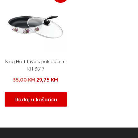
King Hoff tava s poklopcem
KH-3817
Izvorna
Trenutna
35,00
KM
29,75
KM
cijena
cijena
bila
je:
Dodaj u košaricu
je:
29,75 KM.
35,00 KM.