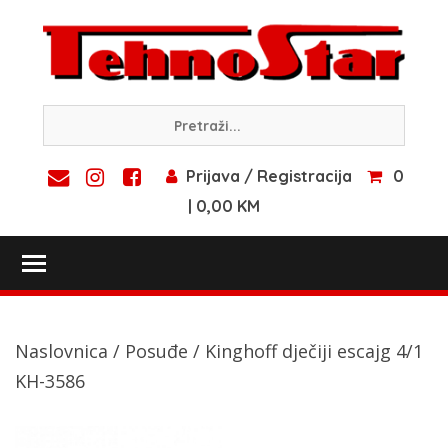
Skip
to
content
Prijava / Registracija
0
| 0,00 KM
Toggle main menu visibility
Naslovnica
/
Posuđe
/ Kinghoff dječiji escajg 4/1
KH-3586