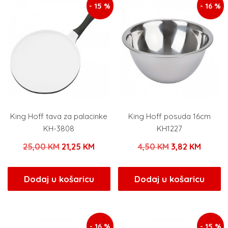
- 15 %
- 16 %
King Hoff tava za palacinke
King Hoff posuda 16cm
KH-3808
KH1227
Izvorna
Trenutna
Izvorna
Trenut
25,00
KM
21,25
KM
4,50
KM
3,82
KM
cijena
cijena
cijena
cijena
bila
je:
bila
je:
Dodaj u košaricu
Dodaj u košaricu
je:
21,25 KM.
je:
3,82 K
25,00 KM.
4,50 KM.
- 16 %
- 15 %