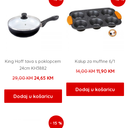
King Hoff tava s poklopcem
Kalup za muffine 6/1
24cm KH3882
Izvorna
Trenu
14,00
KM
11,90
KM
Izvorna
Trenutna
29,00
KM
24,65
KM
cijena
cijena
cijena
cijena
bila
je:
Dodaj u košaricu
bila
je:
Dodaj u košaricu
je:
11,90 
je:
24,65 KM.
14,00 KM.
29,00 KM.
- 15 %