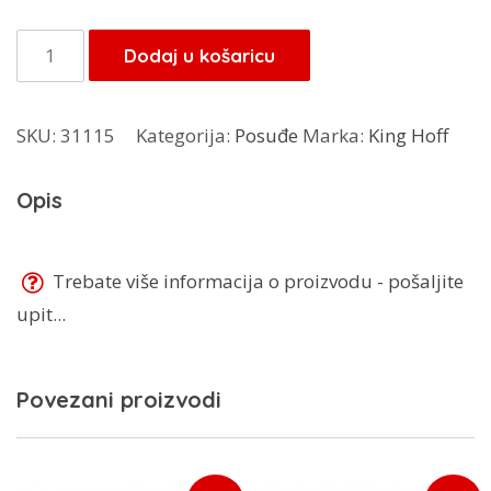
bila
je:
je:
12,75 KM.
Kinghoff
Dodaj u košaricu
15,00 KM.
dječiji
escajg
SKU:
31115
Kategorija:
Posuđe
Marka:
King Hoff
4/1
KH-
Opis
3586
količina
Trebate više informacija o proizvodu - pošaljite
upit...
Povezani proizvodi