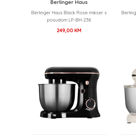
Berlinger Haus
Berlinger Haus Black Rose mikser s
Berlin
posudom LP-BH-238
249,00
KM