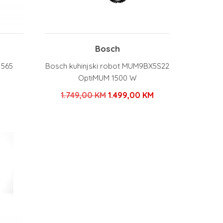
Bosch
1565
Bosch kuhinjski robot MUM9BX5S22
OptiMUM 1500 W
Izvorna
Trenutna
1.749,00
KM
1.499,00
KM
cijena
cijena
bila
je:
je:
1.499,00 KM.
1.749,00 KM.