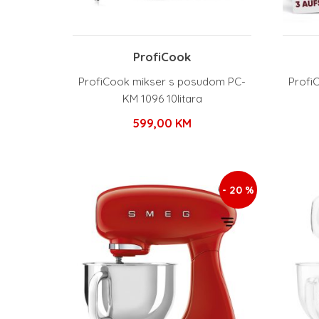
ProfiCook
ProfiCook mikser s posudom PC-
Profi
KM 1096 10litara
599,00
KM
- 20 %