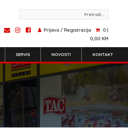
Prijava / Registracija
0 |
0,00 KM
SERVIS
NOVOSTI
KONTAKT