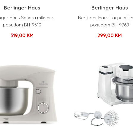
Berlinger Haus
Berlinger Haus
inger Haus Sahara mikser s
Berlinger Haus Taupe miks
posudom BH-9510
posudom BH-9769
319,00
KM
299,00
KM