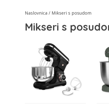
Naslovnica
/ Mikseri s posudom
Mikseri s posud