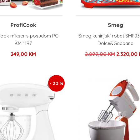
ProfiCook
Smeg
Cook mikser s posudom PC-
Smeg kuhinjski robat SMF0
KM 1197
Dolce&Gabbana
Izvorna
249,00
KM
2.899,00
KM
2.320,00
cijena
bila
je:
- 20 %
2.899,00 