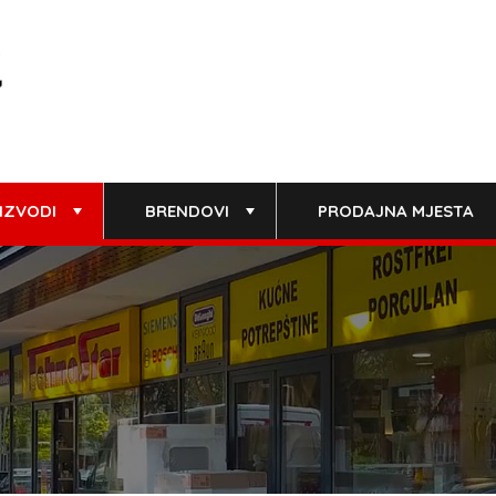
IZVODI
BRENDOVI
PRODAJNA MJESTA
+
+