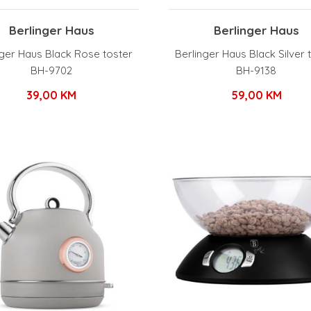
Berlinger Haus
Berlinger Haus
nger Haus Black Rose toster
Berlinger Haus Black Silver 
BH-9702
BH-9138
39,00
KM
59,00
KM