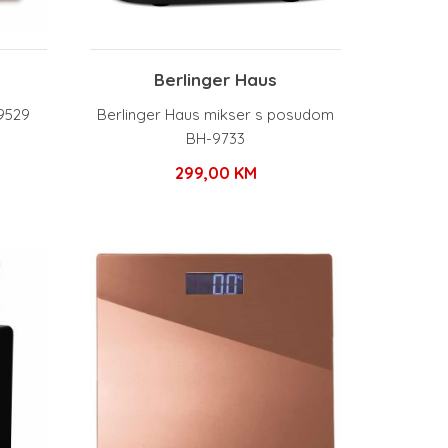
Berlinger Haus
9529
Berlinger Haus mikser s posudom
BH-9733
299,00
KM