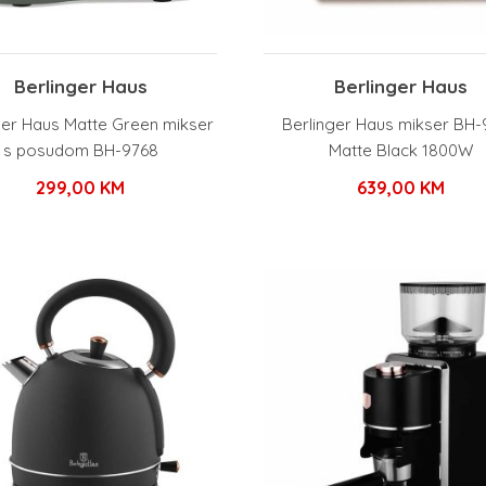
Berlinger Haus
Berlinger Haus
ger Haus Matte Green mikser
Berlinger Haus mikser BH-
s posudom BH-9768
Matte Black 1800W
299,00
KM
639,00
KM