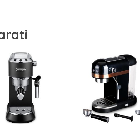
arati