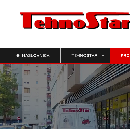
Skip
to
content
NASLOVNICA
TEHNOSTAR
PRO
+