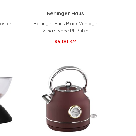
Berlinger Haus
toster
Berlinger Haus Black Vantage
kuhalo vode BH-9476
85,00
KM