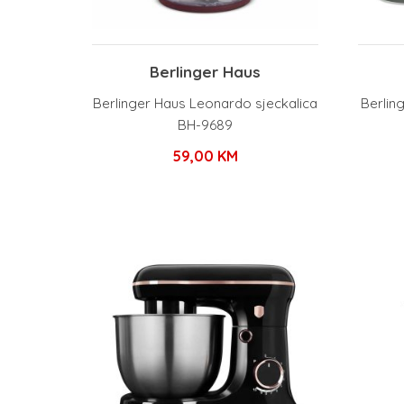
Berlinger Haus
Berlinger Haus Leonardo sjeckalica
Berlin
BH-9689
59,00
KM