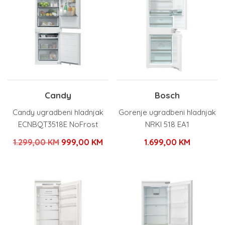
Candy
Bosch
Candy ugradbeni hladnjak
Gorenje ugradbeni hladnjak
ECNBQT3518E NoFrost
NRKI 518 EA1
Izvorna
Trenutna
1.299,00
KM
999,00
KM
1.699,00
KM
cijena
cijena
bila
je:
je:
999,00 KM.
1.299,00 KM.