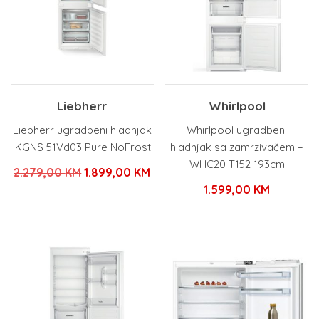
Liebherr
Whirlpool
Liebherr ugradbeni hladnjak
Whirlpool ugradbeni
IKGNS 51Vd03 Pure NoFrost
hladnjak sa zamrzivačem –
WHC20 T152 193cm
Izvorna
Trenutna
2.279,00
KM
1.899,00
KM
1.599,00
KM
cijena
cijena
bila
je:
je:
1.899,00 KM.
2.279,00 KM.