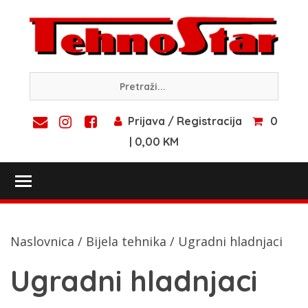
Skip
to
content
Prijava / Registracija
0
| 0,00 KM
Toggle main menu visibility
Naslovnica
/
Bijela tehnika
/ Ugradni hladnjaci
Ugradni hladnjaci