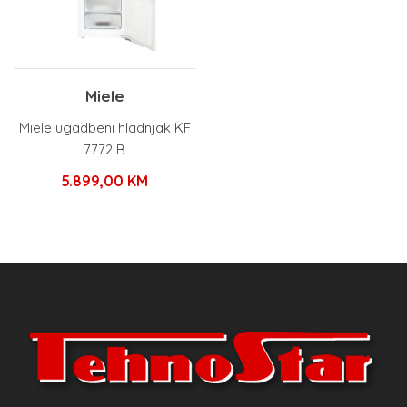
Miele
Miele ugadbeni hladnjak KF
7772 B
5.899,00
KM