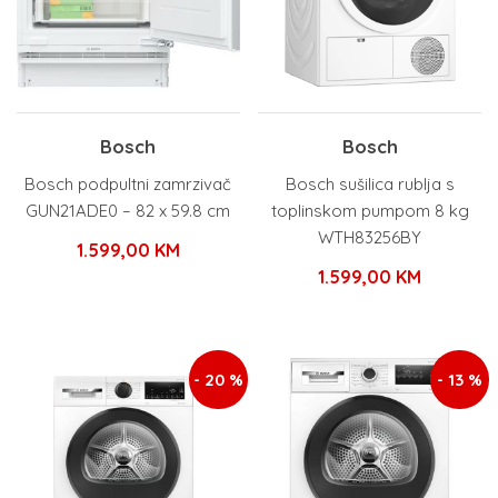
Bosch
Bosch
Bosch podpultni zamrzivač
Bosch sušilica rublja s
GUN21ADE0 – 82 x 59.8 cm
toplinskom pumpom 8 kg
WTH83256BY
1.599,00
KM
1.599,00
KM
- 20 %
- 13 %