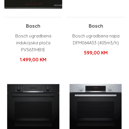
Bosch
Bosch
Bosch ugradbena
Bosch ugradbena napa
indukcijska ploča
DFM064A53 (405m3/h)
PVS631HB1E
599,00
KM
1.499,00
KM