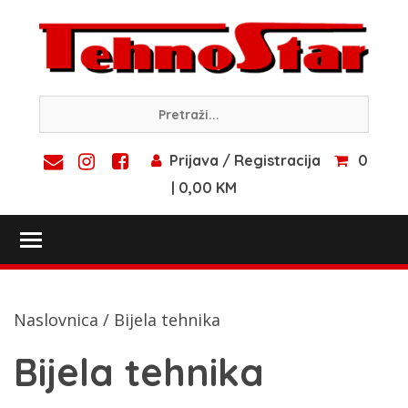
Skip
to
content
Prijava / Registracija
0
| 0,00 KM
Toggle main menu visibility
Naslovnica
/ Bijela tehnika
Bijela tehnika