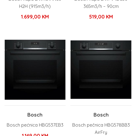
H2H (915m3/h)
365m3/h – 90cm
1.699,00
KM
519,00
KM
Bosch
Bosch
Bosch pećnica HBG537EB3
Bosch pečnica HBG578BB3
AirFry
1.149,00
KM