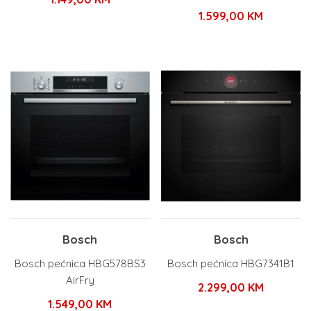
1.599,00
KM
Bosch
Bosch
Bosch pećnica HBG578BS3
Bosch pećnica HBG7341B1
AirFry
2.299,00
KM
1.549,00
KM