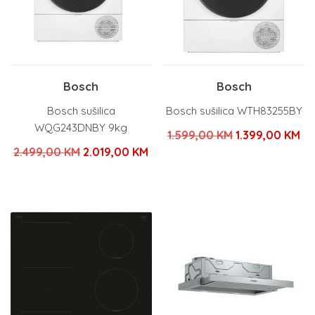
Bosch
Bosch
Bosch sušilica
Bosch sušilica WTH83255BY
WQG243DNBY 9kg
Izvorna
Tr
1.599,00
KM
1.399,00
KM
Izvorna
Trenutna
2.499,00
KM
2.019,00
KM
cijena
ci
cijena
cijena
bila
je:
bila
je:
je:
1.
je:
2.019,00 KM.
1.599,00 KM.
2.499,00 KM.