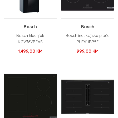
Bosch
Bosch
Bosch hladnjak
Bosch indukcijska ploča
KGV36VBEAS
PUE611BB5E
1.499,00
KM
999,00
KM