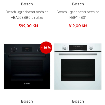
Bosch
Bosch
Bosch ugradbena pećnica
Bosch ugradbena pećnica
HBA578BB0 piroliza
HBF114BS1
1.599,00
KM
819,00
KM
- 16 %
Bosch
Bosch