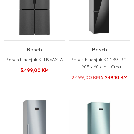
Bosch
Bosch
Bosch hladnjak KFN96AXEA
Bosch hladnjak KGN39LBCF
– 203 x 60 cm – Crna
5.499,00
KM
Izvorna
Tr
2.499,00
KM
2.249,10
KM
cijena
ci
bila
je:
je:
2.
2.499,00 KM.