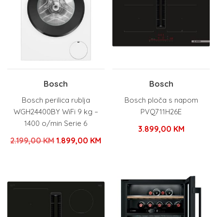
Bosch
Bosch
Bosch perilica rublja
Bosch ploča s napom
WGH24400BY WiFi 9 kg –
PVQ711H26E
1400 o/min Serie 6
3.899,00
KM
Izvorna
Trenutna
2.199,00
KM
1.899,00
KM
cijena
cijena
bila
je:
je:
1.899,00 KM.
2.199,00 KM.