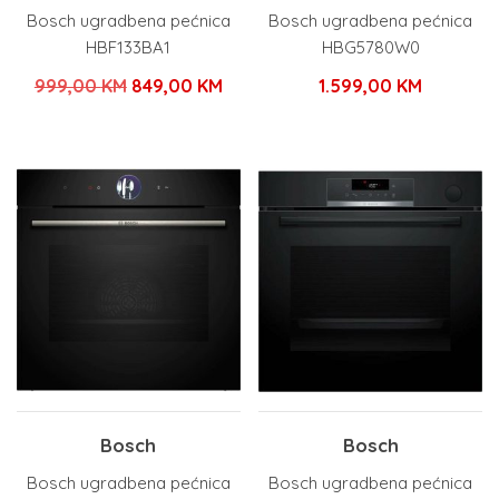
Bosch ugradbena pećnica
Bosch ugradbena pećnica
HBF133BA1
HBG5780W0
Izvorna
Trenutna
999,00
KM
849,00
KM
1.599,00
KM
cijena
cijena
bila
je:
je:
849,00 KM.
999,00 KM.
Bosch
Bosch
Bosch ugradbena pećnica
Bosch ugradbena pećnica