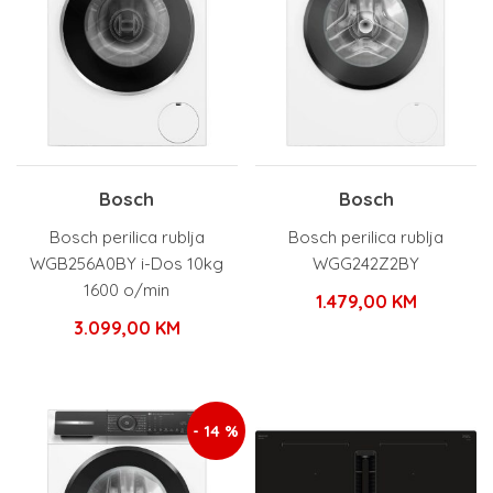
Bosch
Bosch
Bosch perilica rublja
Bosch perilica rublja
WGB256A0BY i-Dos 10kg
WGG242Z2BY
1600 o/min
1.479,00
KM
3.099,00
KM
- 14 %