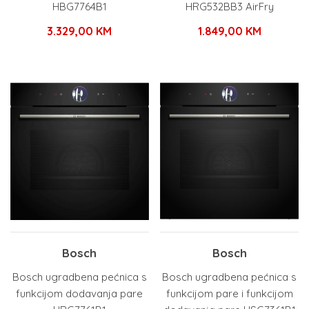
HBG7764B1
HRG532BB3 AirFry
3.329,00
KM
1.849,00
KM
Bosch
Bosch
Bosch ugradbena pećnica s
Bosch ugradbena pećnica s
funkcijom dodavanja pare
funkcijom pare i funkcijom