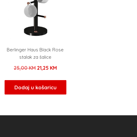
Berlinger Haus Black Rose
stalak za šalice
Izvorna
Trenutna
25,00
KM
21,25
KM
cijena
cijena
bila
je:
Dodaj u košaricu
je:
21,25 KM.
25,00 KM.