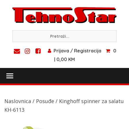
Skip
to
content
Prijava / Registracija
0
| 0,00 KM
Toggle main menu visibility
Naslovnica
/
Posuđe
/ Kinghoff spinner za salatu
KH-6113