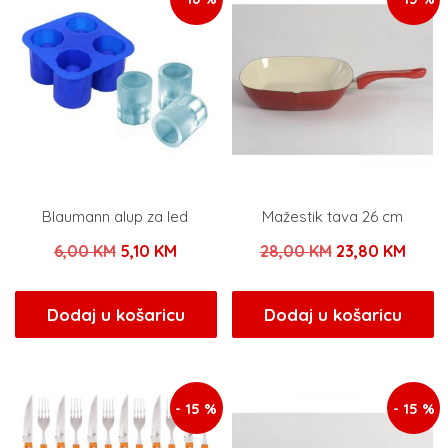
Blaumann alup za led
Mažestik tava 26 cm
Izvorna
Trenutna
Izvorna
Tren
6,00
KM
5,10
KM
28,00
KM
23,80
KM
cijena
cijena
cijena
cijen
bila
je:
bila
je:
Dodaj u košaricu
Dodaj u košaricu
je:
5,10 KM.
je:
23,80
6,00 KM.
28,00 KM.
- 15 %
- 15 %