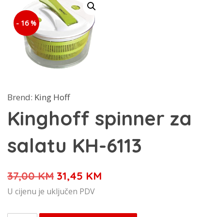
- 16 %
Brend:
King Hoff
Kinghoff spinner za
salatu KH-6113
Izvorna
Trenutna
37,00
KM
31,45
KM
cijena
cijena
U cijenu je uključen PDV
bila
je: