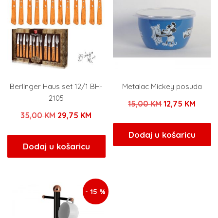
Berlinger Haus set 12/1 BH-
Metalac Mickey posuda
2105
Izvorna
Trenu
15,00
KM
12,75
KM
Izvorna
Trenutna
35,00
KM
29,75
KM
cijena
cijena
cijena
cijena
bila
je:
Dodaj u košaricu
bila
je:
Dodaj u košaricu
je:
12,75 
je:
29,75 KM.
15,00 KM.
35,00 KM.
- 15 %