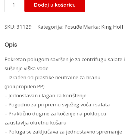
je:
31,45 KM.
Kinghoff
Dodaj u košaricu
37,00 KM.
spinner
za
SKU:
31129
Kategorija:
Posuđe
Marka:
King Hoff
salatu
KH-
Opis
6113
količina
Pokretan polugom savršen je za centrifugu salate i
sušenje viška vode
– Izrađen od plastike neutralne za hranu
(polipropilen PP)
– Jednostavan i lagan za korištenje
– Pogodno za pripremu svježeg voća i salata
– Praktično dugme za kočenje na poklopcu
zaustavlja okretnu košaru
– Poluga se zaključava za jednostavno spremanje