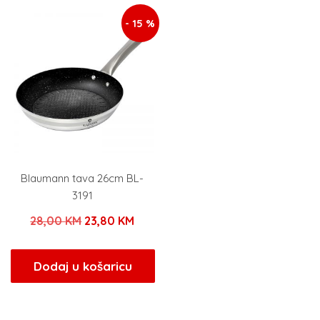
- 15 %
Blaumann tava 26cm BL-
3191
Izvorna
Trenutna
28,00
KM
23,80
KM
cijena
cijena
bila
je:
Dodaj u košaricu
je:
23,80 KM.
28,00 KM.