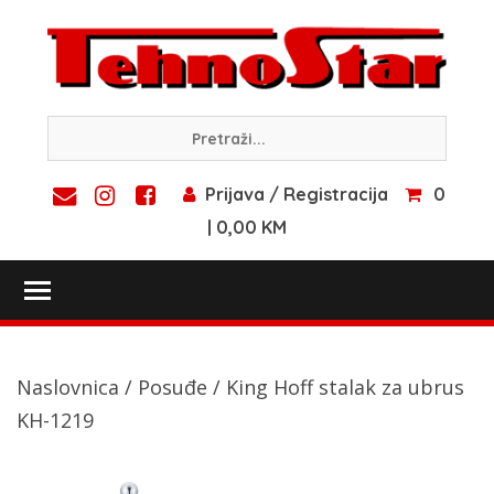
Skip
to
content
Prijava / Registracija
0
| 0,00 KM
Toggle main menu visibility
Naslovnica
/
Posuđe
/ King Hoff stalak za ubrus
KH-1219