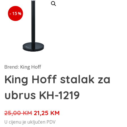
- 15 %
Brend:
King Hoff
King Hoff stalak za
ubrus KH-1219
Izvorna
Trenutna
25,00
KM
21,25
KM
cijena
cijena
U cijenu je uključen PDV