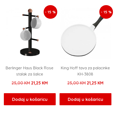
15,40 KM.
- 15 %
- 15 %
Berlinger Haus Black Rose
King Hoff tava za palacinke
stalak za šalice
KH-3808
Izvorna
Trenutna
Izvorna
Trenu
25,00
KM
21,25
KM
25,00
KM
21,25
KM
cijena
cijena
cijena
cijen
bila
je:
bila
je:
Dodaj u košaricu
Dodaj u košaricu
je:
21,25 KM.
je:
21,25
25,00 KM.
25,00 KM.