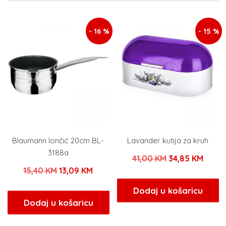
- 16 %
- 15 %
Blaumann lončić 20cm BL-
Lavander kutija za kruh
3188a
Izvorna
Trenu
41,00
KM
34,85
KM
Izvorna
Trenutna
15,40
KM
13,09
KM
cijena
cijen
cijena
cijena
bila
je:
Dodaj u košaricu
bila
je:
Dodaj u košaricu
je:
34,85
je:
13,09 KM.
41,00 KM.