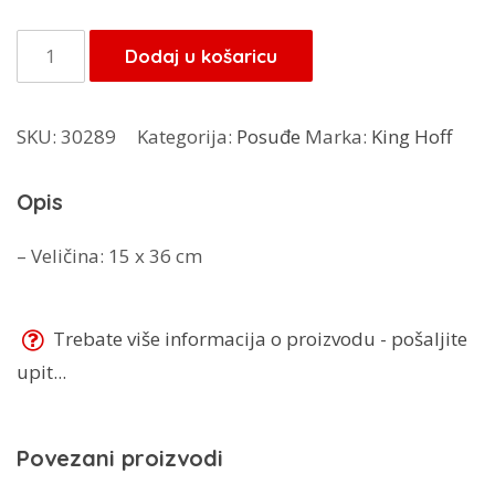
bila
je:
je:
21,25 KM.
King
Dodaj u košaricu
25,00 KM.
Hoff
stalak
SKU:
30289
Kategorija:
Posuđe
Marka:
King Hoff
za
ubrus
Opis
KH-
1219
– Veličina: 15 x 36 cm
količina
Trebate više informacija o proizvodu - pošaljite
upit...
Povezani proizvodi