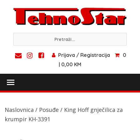
Skip
to
content
Prijava / Registracija
0
| 0,00 KM
Toggle main menu visibility
Naslovnica
/
Posuđe
/ King Hoff gnječilica za
krumpir KH-3391