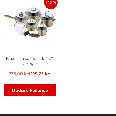
- 15 %
Blaumann set posuđa 15/1
MO-2011
Izvorna
Trenutna
235,00
KM
199,75
KM
cijena
cijena
bila
je:
Dodaj u košaricu
je:
199,75 KM.
235,00 KM.