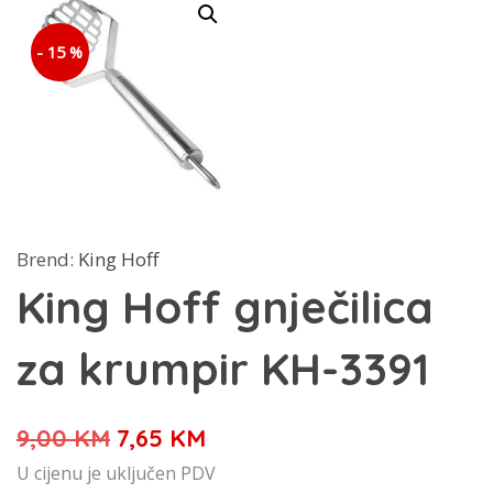
- 15 %
Brend:
King Hoff
King Hoff gnječilica
za krumpir KH-3391
Izvorna
Trenutna
9,00
KM
7,65
KM
cijena
cijena
U cijenu je uključen PDV