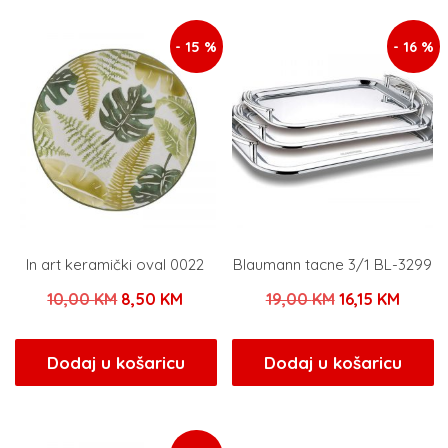
25,00 KM.
55,00 KM.
- 15 %
- 16 %
In art keramički oval 0022
Blaumann tacne 3/1 BL-3299
Izvorna
Trenutna
Izvorna
Trenu
10,00
KM
8,50
KM
19,00
KM
16,15
KM
cijena
cijena
cijena
cijena
bila
je:
bila
je:
Dodaj u košaricu
Dodaj u košaricu
je:
8,50 KM.
je:
16,15 
10,00 KM.
19,00 KM.