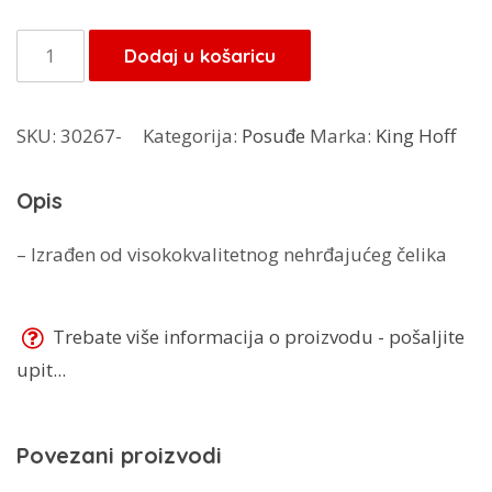
bila
je:
je:
7,65 KM.
King
Dodaj u košaricu
9,00 KM.
Hoff
gnječilica
SKU:
30267-
Kategorija:
Posuđe
Marka:
King Hoff
za
krumpir
Opis
KH-
3391
– Izrađen od visokokvalitetnog nehrđajućeg čelika
količina
Trebate više informacija o proizvodu - pošaljite
upit...
Povezani proizvodi