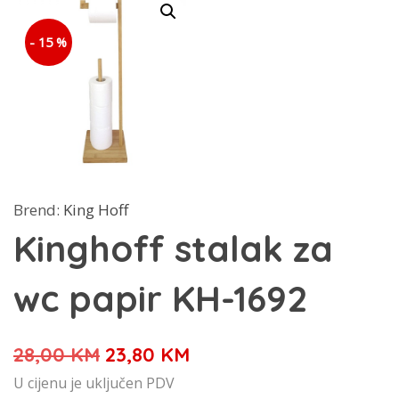
- 15 %
Brend:
King Hoff
Kinghoff stalak za
wc papir KH-1692
Izvorna
Trenutna
28,00
KM
23,80
KM
cijena
cijena
U cijenu je uključen PDV