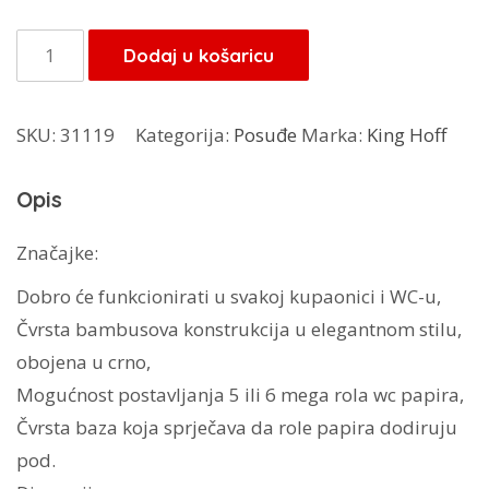
bila
je:
je:
23,80 KM.
Kinghoff
Dodaj u košaricu
28,00 KM.
stalak
za
SKU:
31119
Kategorija:
Posuđe
Marka:
King Hoff
wc
papir
Opis
KH-
1692
Značajke:
količina
Dobro će funkcionirati u svakoj kupaonici i WC-u,
Čvrsta bambusova konstrukcija u elegantnom stilu,
obojena u crno,
Mogućnost postavljanja 5 ili 6 mega rola wc papira,
Čvrsta baza koja sprječava da role papira dodiruju
pod.