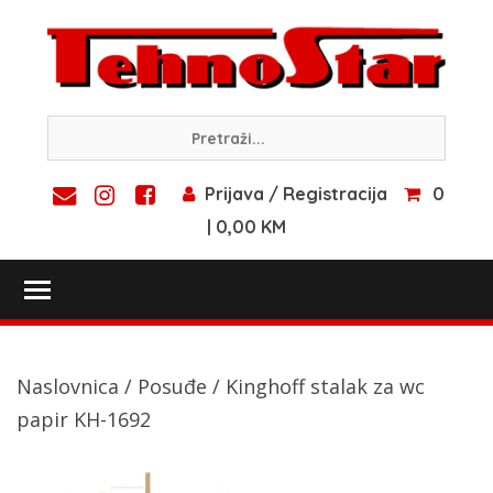
Skip
to
content
Prijava / Registracija
0
| 0,00 KM
Toggle main menu visibility
Naslovnica
/
Posuđe
/ Kinghoff stalak za wc
papir KH-1692