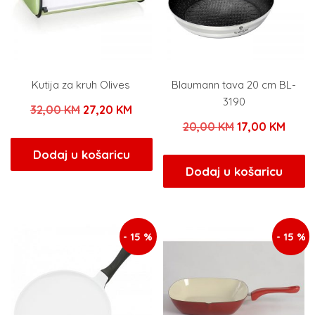
Kutija za kruh Olives
Blaumann tava 20 cm BL-
3190
Izvorna
Trenutna
32,00
KM
27,20
KM
Izvorna
Tren
20,00
KM
17,00
KM
cijena
cijena
cijena
cijen
bila
je:
Dodaj u košaricu
bila
je:
Dodaj u košaricu
je:
27,20 KM.
je:
17,00
32,00 KM.
20,00 KM.
- 15 %
- 15 %