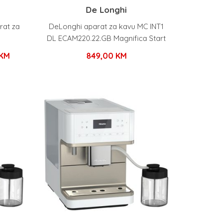
De Longhi
rat za
DeLonghi aparat za kavu MC INT1
DL ECAM220.22.GB Magnifica Start
Trenutna
KM
849,00
KM
cijena
je:
2.400,00 KM.
KM.