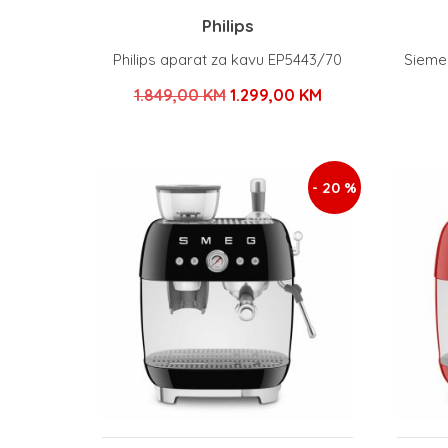
Philips
Philips aparat za kavu EP5443/70
Sieme
Izvorna
Trenutna
1.849,00
KM
1.299,00
KM
cijena
cijena
bila
je:
je:
1.299,00 KM.
- 20 %
1.849,00 KM.