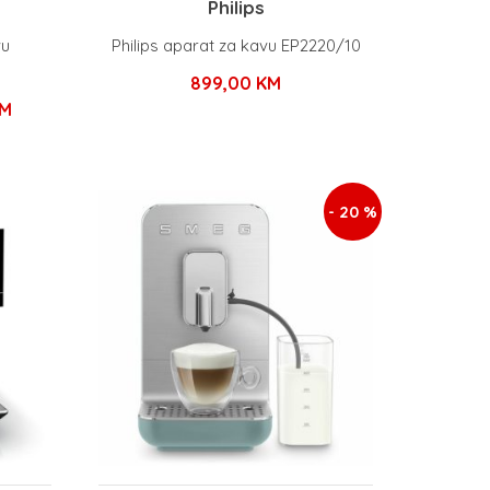
Philips
vu
Philips aparat za kavu EP2220/10
899,00
KM
Trenutna
M
cijena
je:
1.274,15 KM.
- 20 %
KM.