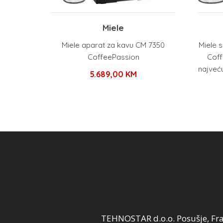
Miele
Miele aparat za kavu CM 7350
Miele 
CoffeePassion
Coff
najveću
5.689,00
KM
TEHNOSTAR d.o.o. Posušje, Fra 