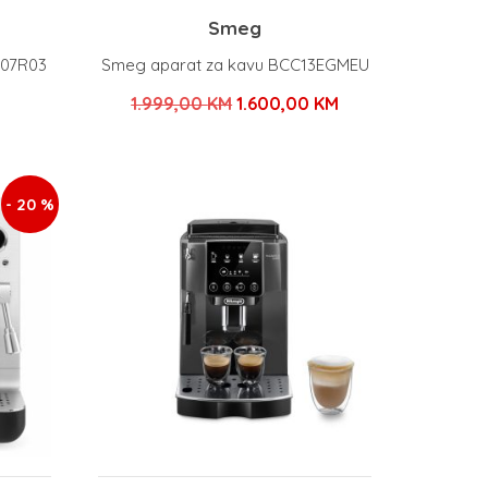
Smeg
907R03
Smeg aparat za kavu BCC13EGMEU
Izvorna
Trenutna
1.999,00
KM
1.600,00
KM
cijena
cijena
bila
je:
je:
1.600,00 KM.
- 20 %
1.999,00 KM.