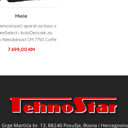
Miele
samostojeći aparat za kavu s
eeSelect i AutoDescale za
 fleksibilnost CM 7750 Coffe
7.699,00
KM
Grge Martića br. 13, 88240 Posušje, Bosna i Hercegovin