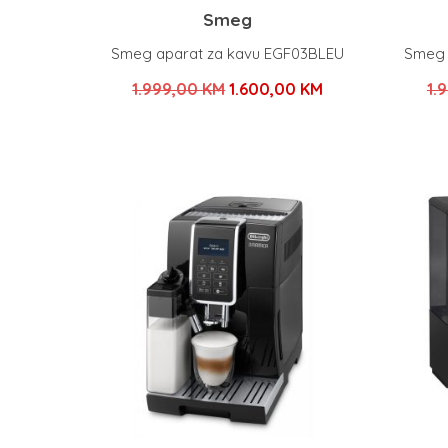
Smeg
Smeg aparat za kavu EGF03BLEU
Smeg 
Izvorna
Trenutna
1.999,00
KM
1.600,00
KM
1.
cijena
cijena
bila
je:
je:
1.600,00 KM.
1.999,00 KM.