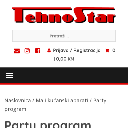
Skip
to
content
Prijava / Registracija
0
| 0,00 KM
Toggle main menu visibility
Naslovnica
/
Mali kućanski aparati
/ Party
program
Party program