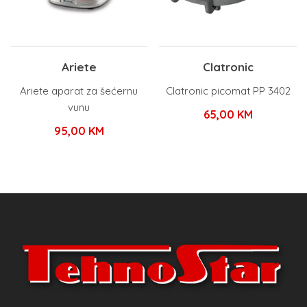
Ariete
Clatronic
Ariete aparat za šećernu
Clatronic picomat PP 3402
vunu
65,00
KM
95,00
KM