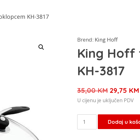
 poklopcem KH-3817
Brend:
King Hoff
King Hoff
KH-3817
Izvorna
35,00
KM
29,75
KM
cijena
U cijenu je uključen PDV
bila
je:
King
Dodaj u koš
35,00 KM
Hoff
tava