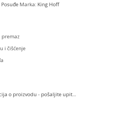
:
Posuđe
Marka:
King Hoff
ni premaz
 i čišćenje
đa
ja o proizvodu - pošaljite upit...