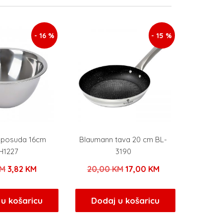
- 16 %
- 15 %
f posuda 16cm
Blaumann tava 20 cm BL-
H1227
3190
Izvorna
Trenutna
Izvorna
Trenutna
M
3,82
KM
20,00
KM
17,00
KM
cijena
cijena
cijena
cijena
bila
je:
bila
je:
u košaricu
Dodaj u košaricu
je:
3,82 KM.
je:
17,00 KM.