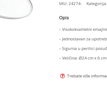
SKU:
24274-
Kategorija
s
poklopcem
Opis
KH-
3817
– Visokokvalitetni emajl
količina
– Jednostavan za upotrebu
– Sigurna u perilici posu
– Veličina: Ø24 cm x 6 cm
Trebate više informaci