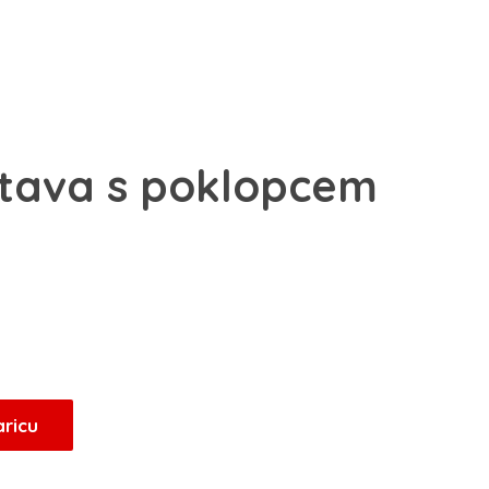
 tava s poklopcem
Trenutna
cijena
je:
29,75 KM.
aricu
.