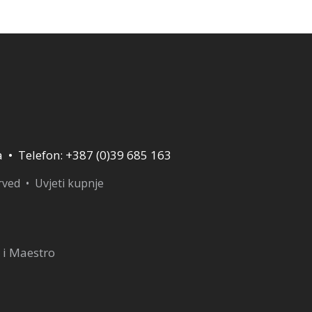
4,50 KM.
20,00 KM.
a • Telefon: +387 (0)39 685 163
erved •
Uvjeti kupnje
 i Maestro