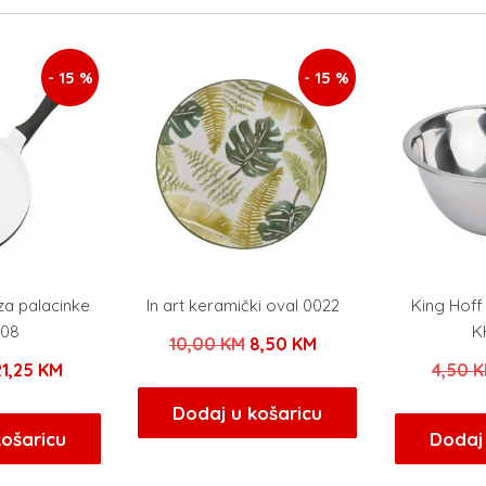
- 15 %
- 15 %
za palacinke
In art keramički oval 0022
King Hof
808
K
Izvorna
Trenutna
10,00
KM
8,50
KM
Izvorna
Trenutna
21,25
KM
4,50
K
cijena
cijena
ijena
cijena
bila
je:
Dodaj u košaricu
ila
je:
košaricu
Dodaj 
je:
8,50 KM.
e:
21,25 KM.
10,00 KM.