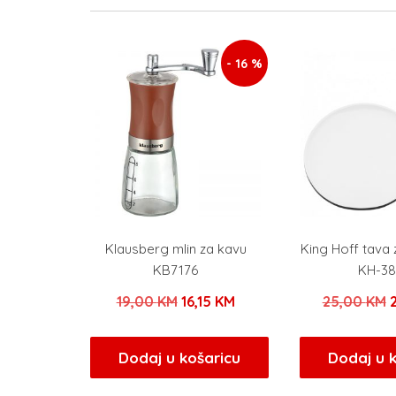
- 16 %
Klausberg mlin za kavu
King Hoff tava 
KB7176
KH-3
Izvorna
Trenutna
19,00
KM
16,15
KM
25,00
KM
cijena
cijena
c
bila
je:
b
Dodaj u košaricu
Dodaj u 
je:
16,15 KM.
j