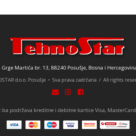
25,00 KM.
Grge Martića br. 13, 88240 Posušje, Bosna i Hercegovin
TAR d.o.o. Posušje • Sva prava zadržana / All rights res
.ba podržava kreditne i debitne kartice Visa, MasterCard