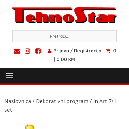
Skip
to
content
Prijava / Registracija
0
| 0,00 KM
Toggle main menu visibility
Naslovnica
/
Dekorativni program
/ In Art 7/1
set