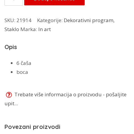
Art
7/1
SKU:
21914
Kategorije:
Dekorativni program
,
set
Staklo
Marka:
In art
količina
Opis
6 čaša
boca
Trebate više informacija o proizvodu - pošaljite
upit...
Povezani proizvodi