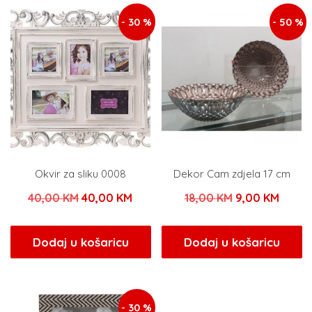
- 30 %
- 50 %
Okvir za sliku 0008
Dekor Cam zdjela 17 cm
Izvorna
Trenutna
Izvorna
Trenu
40,00
KM
40,00
KM
18,00
KM
9,00
KM
cijena
cijena
cijena
cijena
bila
je:
bila
je:
Dodaj u košaricu
Dodaj u košaricu
je:
40,00 KM.
je:
9,00 
40,00 KM.
18,00 KM.
- 30 %