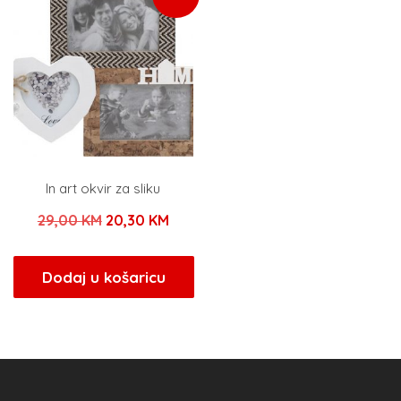
In art okvir za sliku
Izvorna
Trenutna
29,00
KM
20,30
KM
cijena
cijena
bila
je:
Dodaj u košaricu
je:
20,30 KM.
29,00 KM.