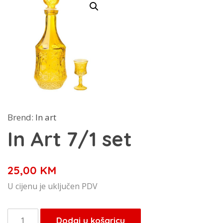
Brend:
In art
In Art 7/1 set
25,00
KM
U cijenu je uključen PDV
In
Dodaj u košaricu