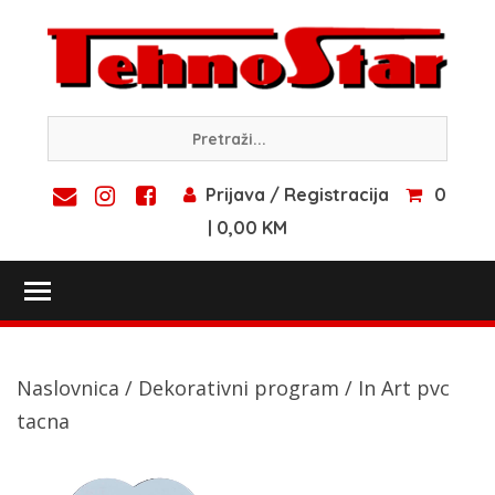
Skip
to
content
Prijava / Registracija
0
| 0,00 KM
Toggle main menu visibility
Naslovnica
/
Dekorativni program
/ In Art pvc
tacna