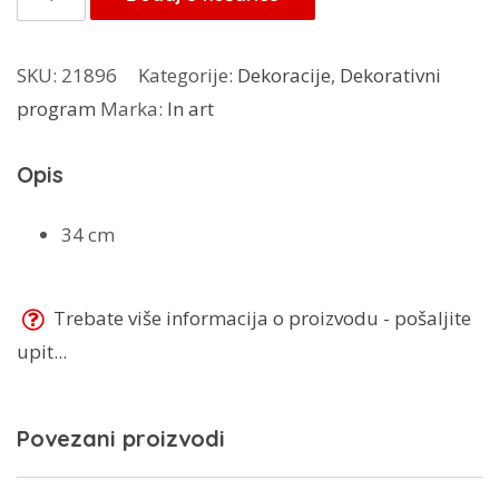
7,00 KM.
Art
pvc
SKU:
21896
Kategorije:
Dekoracije
,
Dekorativni
tacna
program
Marka:
In art
količina
Opis
34 cm
Trebate više informacija o proizvodu - pošaljite
upit...
Povezani proizvodi