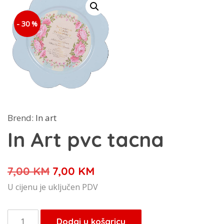
- 30 %
Brend:
In art
In Art pvc tacna
Izvorna
Trenutna
7,00
KM
7,00
KM
cijena
cijena
U cijenu je uključen PDV
bila
je:
je:
7,00 KM.
In
Dodaj u košaricu