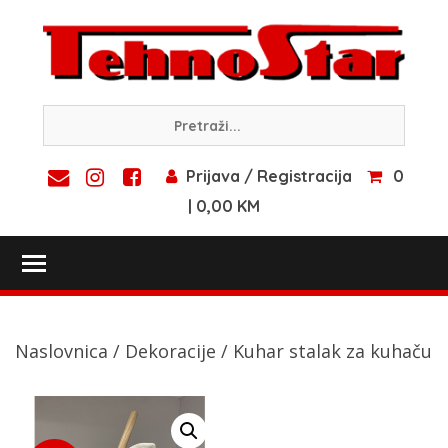
Skip
to
content
Prijava / Registracija
0
| 0,00 KM
Toggle main menu visibility
Naslovnica
/
Dekoracije
/ Kuhar stalak za kuhaču