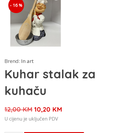
- 16 %
Brend:
In art
Kuhar stalak za
kuhaču
Izvorna
Trenutna
12,00
KM
10,20
KM
cijena
cijena
U cijenu je uključen PDV
bila
je: