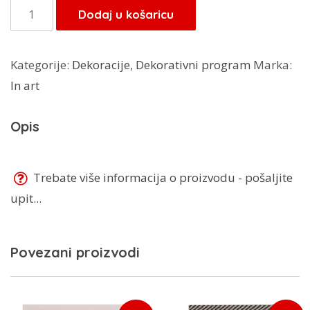
je:
10,20 KM.
Kuhar
Dodaj u košaricu
12,00 KM.
stalak
za
Kategorije:
Dekoracije
,
Dekorativni program
Marka:
kuhaču
In art
količina
Opis
Trebate više informacija o proizvodu - pošaljite
upit...
Povezani proizvodi