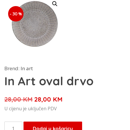
- 30 %
Brend:
In art
In Art oval drvo
Izvorna
Trenutna
28,00
KM
28,00
KM
cijena
cijena
U cijenu je uključen PDV
bila
je:
je:
28,00 KM.
In
Dodaj u košaricu