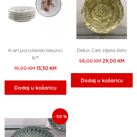
In art porculanski tanjurici
Dekor Cam zdjela zlato
6/1
Izvorna
Tren
58,00
KM
29,00
KM
Izvorna
Trenutna
19,00
KM
13,30
KM
cijena
cijen
cijena
cijena
bila
je:
Dodaj u košaricu
bila
je:
Dodaj u košaricu
je:
29,0
je:
13,30 KM.
58,00 KM.
19,00 KM.
- 50 %