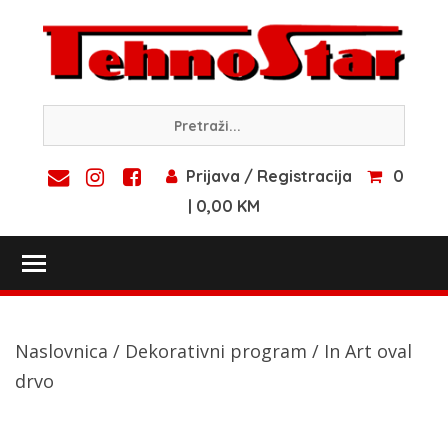
Skip
to
content
Prijava / Registracija
0
| 0,00 KM
Toggle main menu visibility
Naslovnica
/
Dekorativni program
/ In Art oval
drvo