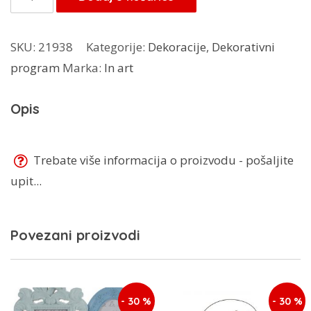
28,00 KM.
Art
oval
SKU:
21938
Kategorije:
Dekoracije
,
Dekorativni
drvo
program
Marka:
In art
količina
Opis
Trebate više informacija o proizvodu - pošaljite
upit...
Povezani proizvodi
- 30 %
- 30 %