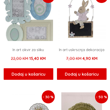
In art okvir za sliku
In art uskrscnja dekoracija
Izvorna
Trenutna
Izvorna
Trenu
22,00
KM
15,40
KM
7,00
KM
4,90
KM
cijena
cijena
cijena
cijena
bila
je:
bila
je:
Dodaj u košaricu
Dodaj u košaricu
je:
15,40 KM.
je:
4,90 K
22,00 KM.
7,00 KM.
- 30 %
- 50 %