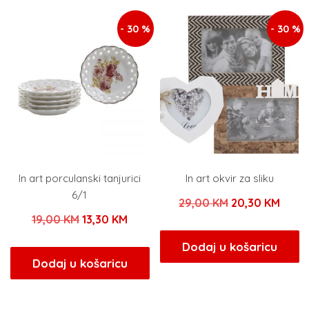
- 30 %
- 30 %
In art porculanski tanjurici
In art okvir za sliku
6/1
Izvorna
Tren
29,00
KM
20,30
KM
Izvorna
Trenutna
19,00
KM
13,30
KM
cijena
cijen
cijena
cijena
bila
je:
Dodaj u košaricu
bila
je:
Dodaj u košaricu
je:
20,30
je:
13,30 KM.
29,00 KM.
19,00 KM.