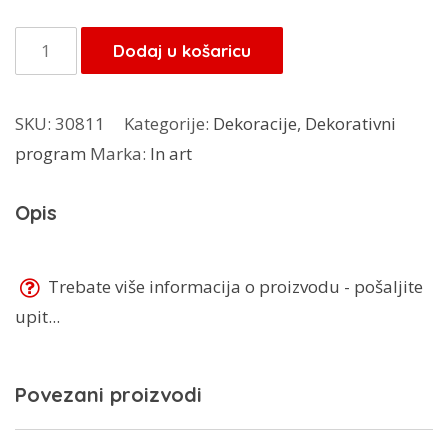
bila
je:
je:
8,07 KM.
Vješalica
Dodaj u košaricu
9,50 KM.
za
vrata
SKU:
30811
Kategorije:
Dekoracije
,
Dekorativni
metalna
program
Marka:
In art
WA472NB
količina
Opis
Trebate više informacija o proizvodu - pošaljite
upit...
Povezani proizvodi