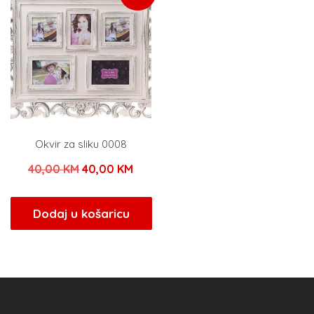
Okvir za sliku 0008
Izvorna
Trenutna
40,00
KM
40,00
KM
cijena
cijena
bila
je:
Dodaj u košaricu
je:
40,00 KM.
40,00 KM.