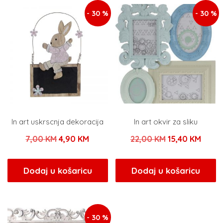
- 30 %
- 30 %
In art uskrscnja dekoracija
In art okvir za sliku
Izvorna
Trenutna
Izvorna
Trenu
7,00
KM
4,90
KM
22,00
KM
15,40
KM
cijena
cijena
cijena
cijen
bila
je:
bila
je:
Dodaj u košaricu
Dodaj u košaricu
je:
4,90 KM.
je:
15,40
7,00 KM.
22,00 KM.
- 30 %