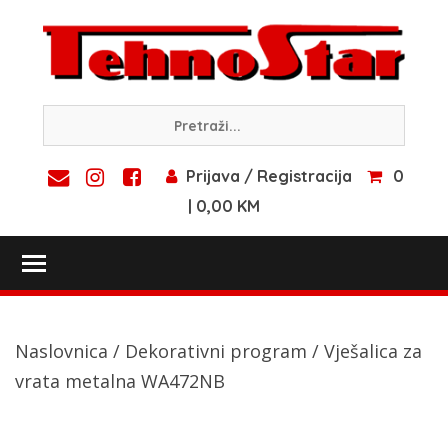
Skip
to
content
Prijava / Registracija
0
| 0,00 KM
Toggle main menu visibility
Naslovnica
/
Dekorativni program
/ Vješalica za
vrata metalna WA472NB