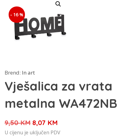
- 16 %
Brend:
In art
Vješalica za vrata
metalna WA472NB
Izvorna
Trenutna
9,50
KM
8,07
KM
cijena
cijena
U cijenu je uključen PDV