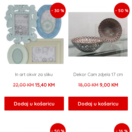
- 30 %
- 50 %
In art okvir za sliku
Dekor Cam zdjela 17 cm
Izvorna
Trenutna
Izvorna
Trenu
22,00
KM
15,40
KM
18,00
KM
9,00
KM
cijena
cijena
cijena
cijena
bila
je:
bila
je:
Dodaj u košaricu
Dodaj u košaricu
je:
15,40 KM.
je:
9,00 
22,00 KM.
18,00 KM.
- 50 %
- 16 %