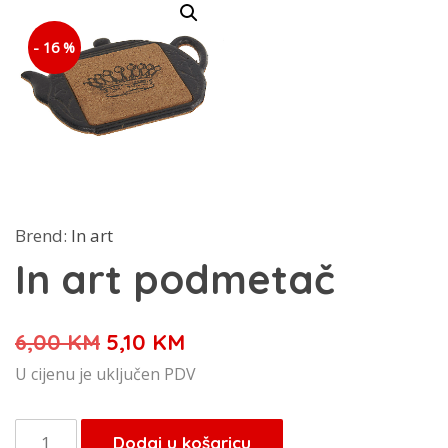
- 16 %
Brend:
In art
In art podmetač
Izvorna
Trenutna
6,00
KM
5,10
KM
cijena
cijena
U cijenu je uključen PDV
bila
je:
je:
5,10 KM.
In
Dodaj u košaricu