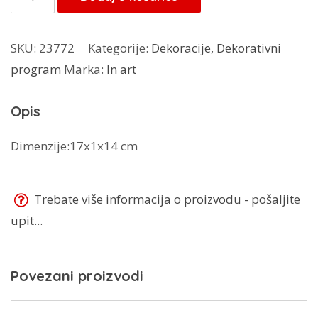
6,00 KM.
art
podmetač
SKU:
23772
Kategorije:
Dekoracije
,
Dekorativni
količina
program
Marka:
In art
Opis
Dimenzije:17x1x14 cm
Trebate više informacija o proizvodu - pošaljite
upit...
Povezani proizvodi