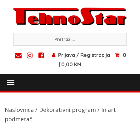
Skip
to
content
Prijava / Registracija
0
| 0,00 KM
Toggle main menu visibility
Naslovnica
/
Dekorativni program
/ In art
podmetač