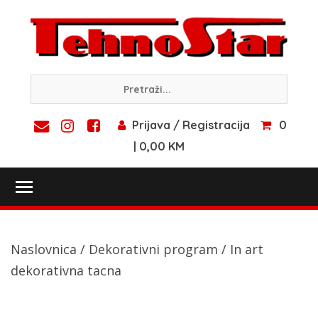
Skip
to
content
Prijava / Registracija
0
| 0,00 KM
Toggle main menu visibility
Naslovnica
/
Dekorativni program
/ In art
dekorativna tacna