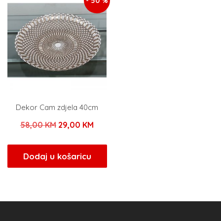
- 50 %
Dekor Cam zdjela 40cm
Izvorna
Trenutna
58,00
KM
29,00
KM
cijena
cijena
bila
je:
Dodaj u košaricu
je:
29,00 KM.
58,00 KM.