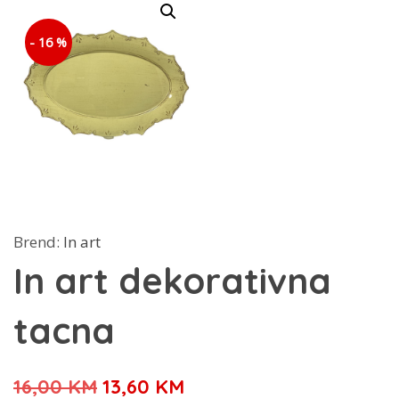
- 16 %
Brend:
In art
In art dekorativna
tacna
Izvorna
Trenutna
16,00
KM
13,60
KM