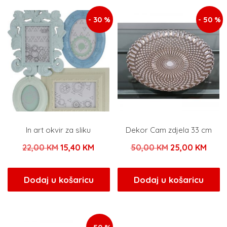
58,00 KM.
7,00 KM.
- 30 %
- 50 %
In art okvir za sliku
Dekor Cam zdjela 33 cm
Izvorna
Trenutna
Izvorna
Tren
22,00
KM
15,40
KM
50,00
KM
25,00
KM
cijena
cijena
cijena
cijen
bila
je:
bila
je:
Dodaj u košaricu
Dodaj u košaricu
je:
15,40 KM.
je:
25,0
22,00 KM.
50,00 KM.