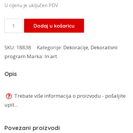
cijena
cijena
U cijenu je uključen PDV
bila
je:
je:
13,60 KM.
In
Dodaj u košaricu
16,00 KM.
art
dekorativna
SKU:
18838
Kategorije:
Dekoracije
,
Dekorativni
tacna
program
Marka:
In art
količina
Opis
Trebate više informacija o proizvodu - pošaljite
upit...
Povezani proizvodi