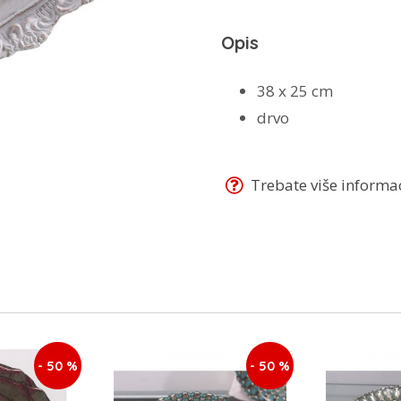
Opis
38 x 25 cm
drvo
Trebate više informaci
- 50 %
- 50 %