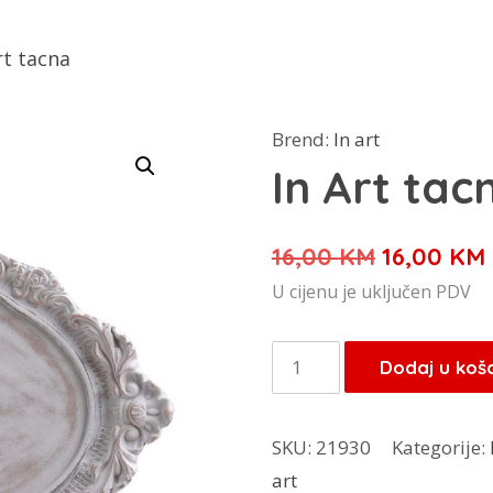
rt tacna
Brend:
In art
In Art tac
Izvorna
16,00
KM
16,00
KM
cijena
U cijenu je uključen PDV
bila
je:
In
Dodaj u koš
16,00 KM.
Art
tacna
SKU:
21930
Kategorije:
količina
art