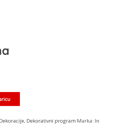
na
Trenutna
cijena
je:
16,00 KM.
aricu
Dekoracije
,
Dekorativni program
Marka:
In