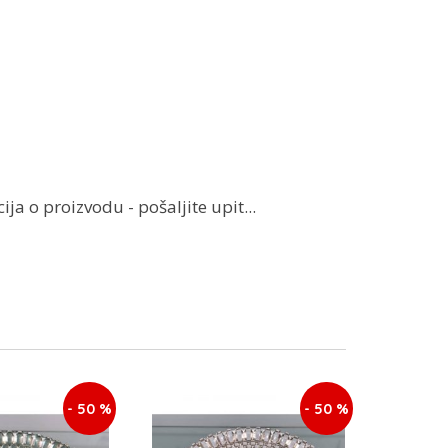
ja o proizvodu - pošaljite upit...
- 50 %
- 50 %