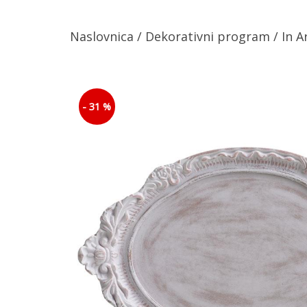
Naslovnica
/
Dekorativni program
/ In A
- 31 %