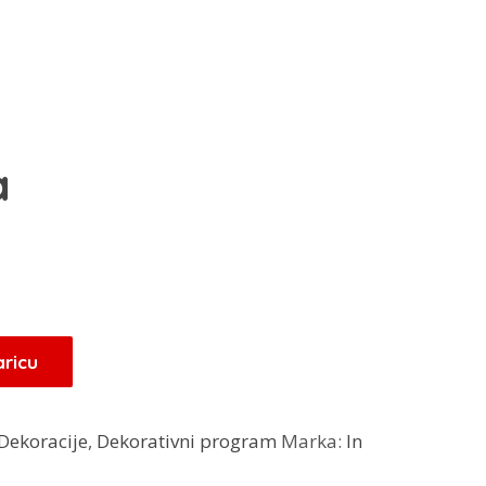
a
Trenutna
cijena
je:
23,80 KM.
aricu
.
Dekoracije
,
Dekorativni program
Marka:
In