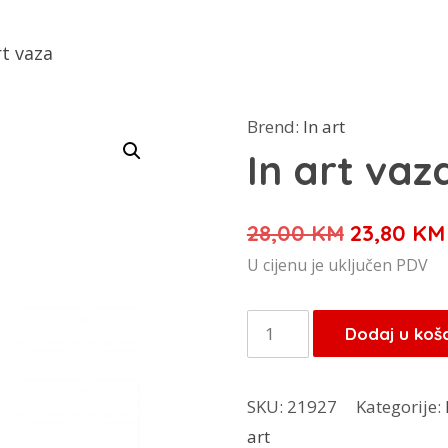
rt vaza
Brend:
In art
In art vaz
Izvorna
28,00
KM
23,80
KM
cijena
U cijenu je uključen PDV
bila
je:
In
Dodaj u koš
28,00 KM
art
vaza
SKU:
21927
Kategorije:
količina
art