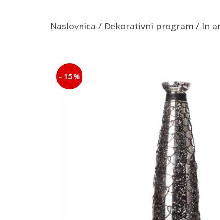
Naslovnica
/
Dekorativni program
/ In a
- 15 %