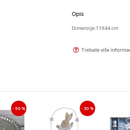
Opis
Dimenzije:11Χ44 cm
Trebate više informaci
- 50 %
- 30 %