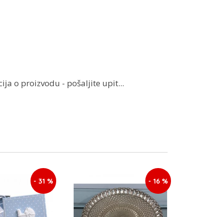
ja o proizvodu - pošaljite upit...
- 31 %
- 16 %