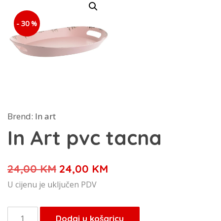
- 30 %
Brend:
In art
In Art pvc tacna
Izvorna
Trenutna
24,00
KM
24,00
KM
cijena
cijena
U cijenu je uključen PDV
bila
je:
je:
24,00 KM.
In
Dodaj u košaricu