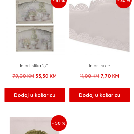
- 31 %
- 30 %
In art slika 2/1
In art srce
Izvorna
Trenutna
Izvorna
Trenu
79,00
KM
55,30
KM
11,00
KM
7,70
KM
cijena
cijena
cijena
cijena
bila
je:
bila
je:
Dodaj u košaricu
Dodaj u košaricu
je:
55,30 KM.
je:
7,70 K
79,00 KM.
11,00 KM.
- 50 %