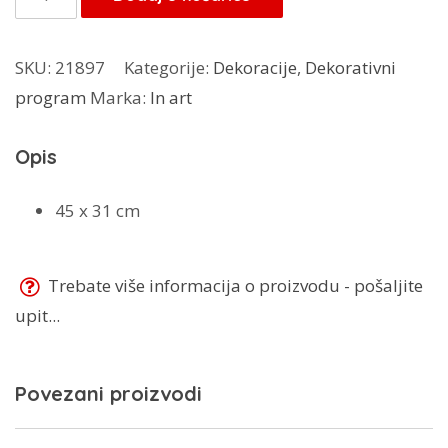
24,00 KM.
Art
pvc
SKU:
21897
Kategorije:
Dekoracije
,
Dekorativni
tacna
program
Marka:
In art
količina
Opis
45 x 31 cm
Trebate više informacija o proizvodu - pošaljite
upit...
Povezani proizvodi