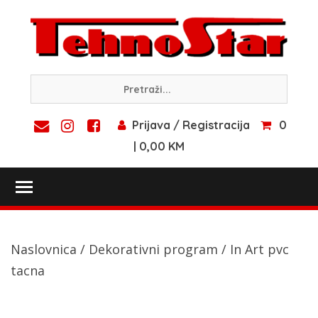
Skip
to
content
Prijava / Registracija
0
| 0,00 KM
Toggle main menu visibility
Naslovnica
/
Dekorativni program
/ In Art pvc
tacna