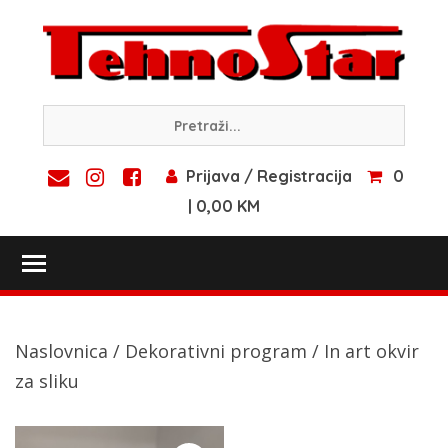
Skip
to
content
Prijava / Registracija
0
| 0,00 KM
Toggle main menu visibility
Naslovnica
/
Dekorativni program
/ In art okvir
za sliku