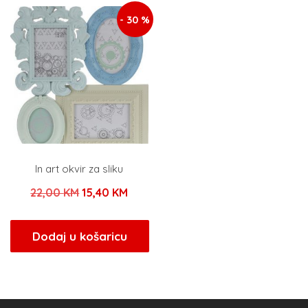
- 30 %
In art okvir za sliku
Izvorna
Trenutna
22,00
KM
15,40
KM
cijena
cijena
bila
je:
Dodaj u košaricu
je:
15,40 KM.
22,00 KM.