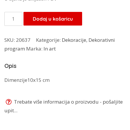
bila
je:
je:
6,80 KM.
In
Dodaj u košaricu
8,00 KM.
art
okvir
SKU:
20637
Kategorije:
Dekoracije
,
Dekorativni
za
program
Marka:
In art
sliku
količina
Opis
Dimenzije10x15 cm
Trebate više informacija o proizvodu - pošaljite
upit...