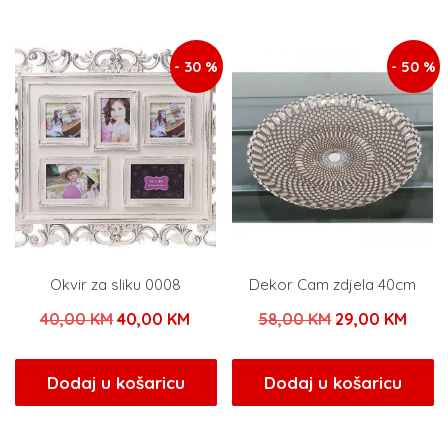
50,00 KM.
75,00 KM.
- 30 %
- 50 %
Okvir za sliku 0008
Dekor Cam zdjela 40cm
Izvorna
Trenutna
Izvorna
Tren
40,00
KM
40,00
KM
58,00
KM
29,00
KM
cijena
cijena
cijena
cijen
bila
je:
bila
je:
Dodaj u košaricu
Dodaj u košaricu
je:
40,00 KM.
je:
29,0
40,00 KM.
58,00 KM.