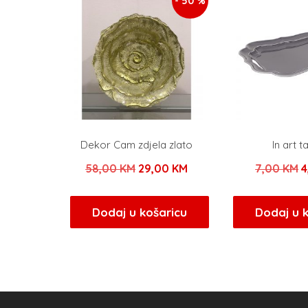
- 50 %
Dekor Cam zdjela zlato
In art 
Izvorna
Trenutna
I
58,00
KM
29,00
KM
7,00
KM
4
cijena
cijena
c
bila
je:
b
Dodaj u košaricu
Dodaj u 
je:
29,00 KM.
j
58,00 KM.
7