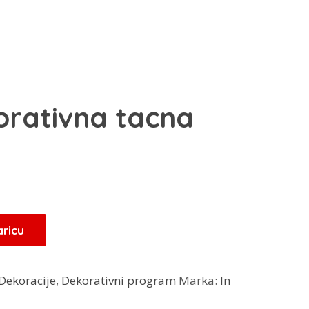
orativna tacna
enutna
ena
0 KM.
aricu
Dekoracije
,
Dekorativni program
Marka:
In