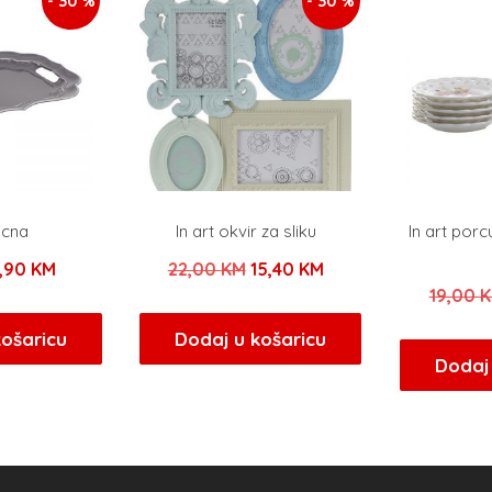
- 30 %
- 30 %
tacna
In art okvir za sliku
In art porcu
zvorna
Trenutna
Izvorna
Trenutna
,90
KM
22,00
KM
15,40
KM
19,00
ijena
cijena
cijena
cijena
ila
je:
bila
je:
košaricu
Dodaj u košaricu
Dodaj 
e:
4,90 KM.
je:
15,40 KM.
,00 KM.
22,00 KM.