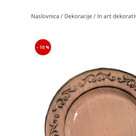
Naslovnica
/
Dekoracije
/ In art dekorat
- 16 %