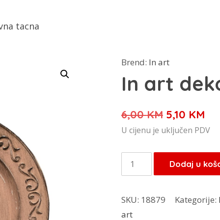
ivna tacna
Brend:
In art
In art dek
Izvorna
Tr
6,00
KM
5,10
KM
cijena
cij
U cijenu je uključen PDV
bila
je:
je:
5,1
In
Dodaj u koš
6,00 KM.
art
dekorativna
SKU:
18879
Kategorije:
tacna
art
količina